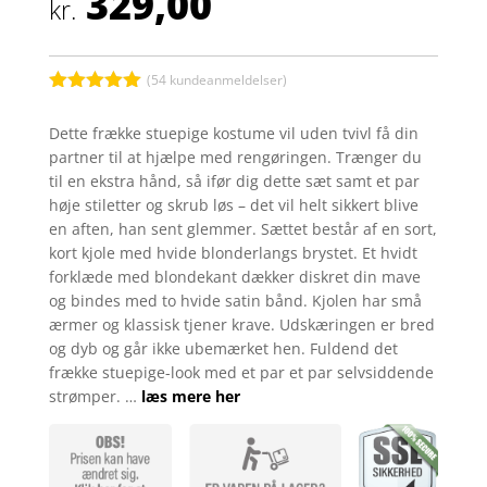
329,00
kr.
(
54
kundeanmeldelser)
Bedømt
som
5
ud
Dette frække stuepige kostume vil uden tvivl få din
af 5
partner til at hjælpe med rengøringen. Trænger du
baseret på
kundebedøm
til en ekstra hånd, så ifør dig dette sæt samt et par
melser
høje stiletter og skrub løs – det vil helt sikkert blive
en aften, han sent glemmer. Sættet består af en sort,
kort kjole med hvide blonderlangs brystet. Et hvidt
forklæde med blondekant dækker diskret din mave
og bindes med to hvide satin bånd. Kjolen har små
ærmer og klassisk tjener krave. Udskæringen er bred
og dyb og går ikke ubemærket hen. Fuldend det
frække stuepige-look med et par et par selvsiddende
strømper. …
læs mere her