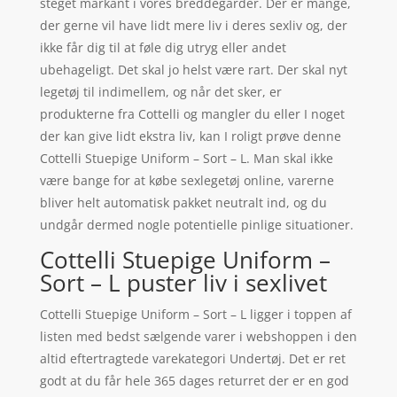
steget markant i vores breddegarder. Der er mange,
der gerne vil have lidt mere liv i deres sexliv og, der
ikke får dig til at føle dig utryg eller andet
ubehageligt. Det skal jo helst være rart. Der skal nyt
legetøj til indimellem, og når det sker, er
produkterne fra Cottelli og mangler du eller I noget
der kan give lidt ekstra liv, kan I roligt prøve denne
Cottelli Stuepige Uniform – Sort – L. Man skal ikke
være bange for at købe sexlegetøj online, varerne
bliver helt automatisk pakket neutralt ind, og du
undgår dermed nogle potentielle pinlige situationer.
Cottelli Stuepige Uniform –
Sort – L puster liv i sexlivet
Cottelli Stuepige Uniform – Sort – L ligger i toppen af
listen med bedst sælgende varer i webshoppen i den
altid eftertragtede varekategori Undertøj. Det er ret
godt at du får hele 365 dages returret der er en god