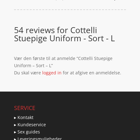
54 reviews for
Cottelli
Stuepige Uniform - Sort - L
Vær den første til at anmelde “Cottelli Stuepige
Uniform – Sort – L”
Du skal være
logged in
for at afgive en anmeldelse.
SERVICE
▸ Kontakt
▸ Kundeservice
▸ Sex guides
▸ Leveringsmuligheder