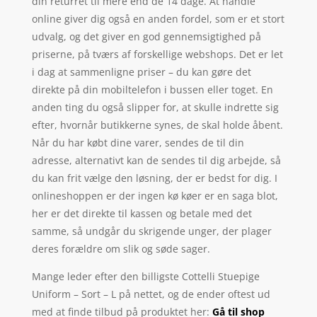
din returret til mere end de 14 dage. At handle
online giver dig også en anden fordel, som er et stort
udvalg, og det giver en god gennemsigtighed på
priserne, på tværs af forskellige webshops. Det er let
i dag at sammenligne priser – du kan gøre det
direkte på din mobiltelefon i bussen eller toget. En
anden ting du også slipper for, at skulle indrette sig
efter, hvornår butikkerne synes, de skal holde åbent.
Når du har købt dine varer, sendes de til din
adresse, alternativt kan de sendes til dig arbejde, så
du kan frit vælge den løsning, der er bedst for dig. I
onlineshoppen er der ingen kø køer er en saga blot,
her er det direkte til kassen og betale med det
samme, så undgår du skrigende unger, der plager
deres forældre om slik og søde sager.
Mange leder efter den billigste Cottelli Stuepige
Uniform – Sort – L på nettet, og de ender oftest ud
med at finde tilbud på produktet her:
Gå til shop