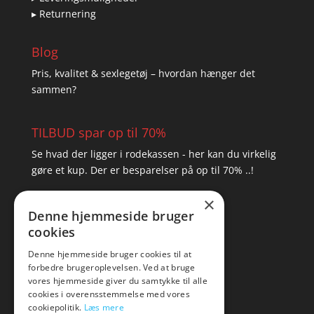
▸ Returnering
Blog
Pris, kvalitet & sexlegetøj – hvordan hænger det
sammen?
TILBUD spar op til 70%
Se hvad der ligger i rodekassen - her kan du virkelig
gøre et kup. Der er besparelser på op til 70% ..!
×
▸ Se tilbuddene her
Denne hjemmeside bruger
cookies
Artikel oversigt
Amare
Denne hjemmeside bruger cookies til at
forbedre brugeroplevelsen. Ved at bruge
Tlf: 7876 8672
vores hjemmeside giver du samtykke til alle
Mail:
hej@amare.dk
cookies i overensstemmelse med vores
cookiepolitik.
Læs mere