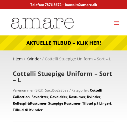
Telefon: 7876 8672 –
kontakt@amare.dk
AKTUELLE TILBUD – KLIK HER!
Hjem
/
Kvinder
/ Cottelli Stuepige Uniform – Sort – L
Cottelli Stuepige Uniform – Sort
– L
Varenummer (SKU):
5acd6b2a85aa
Kategorier:
Cottelli
Collection
,
Favoritter
,
Gaveidéer
,
Kostumer
,
Kvinder
,
Rollespil&Kostumer
,
Stuepige Kostumer
,
Tilbud på Lingeri
,
Tilbud til Kvinder