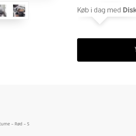
stume – Rød – S