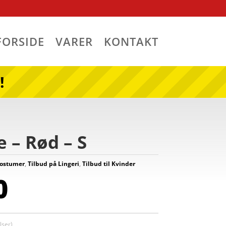
FORSIDE
VARER
KONTAKT
!
 – Rød – S
Kostumer
,
Tilbud på Lingeri
,
Tilbud til Kvinder
0
ser)