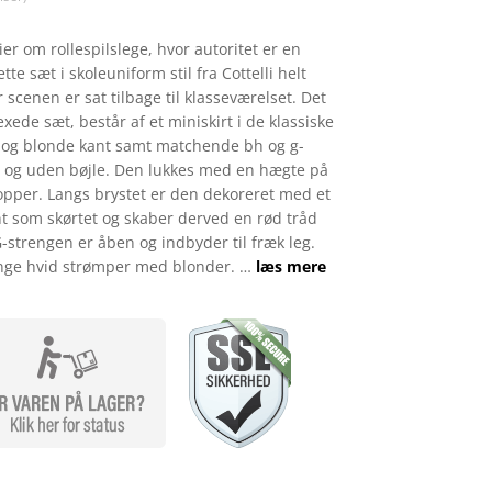
er om rollespilslege, hvor autoritet er en
e sæt i skoleuniform stil fra Cottelli helt
r scenen er sat tilbage til klasseværelset. Det
ede sæt, består af et miniskirt i de klassiske
l og blonde kant samt matchende bh og g-
e og uden bøjle. Den lukkes med en hægte på
opper. Langs brystet er den dekoreret med et
t som skørtet og skaber derved en rød tråd
-strengen er åben og indbyder til fræk leg.
ange hvid strømper med blonder. …
læs mere