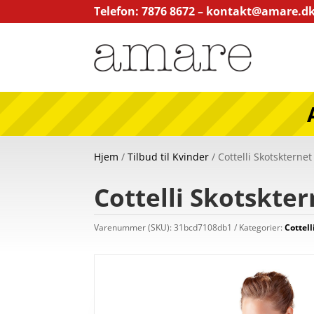
Telefon: 7876 8672 –
kontakt@amare.d
Hjem
/
Tilbud til Kvinder
/ Cottelli Skotskterne
Cottelli Skotskte
Varenummer (SKU):
31bcd7108db1
Kategorier:
Cottell