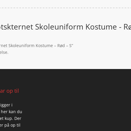
kotskternet Skoleuniform Kostume - Rø
ternet Skoleuniform Kostume – Rød – S”
else.
r op til
igger i
 her kan du
 et kup. Der
r på op til