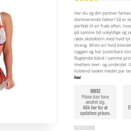
Bedømt
som
4.5
Har du og din partner fantasi
ud af 5
dominerende faktor? Så er dett
baseret
på
perfekt til en fræk aften, hvo
kundebedø
på samme tid uskyldige og sex
mmelser
røde skotsktern med hvid ty
streng. Bh’en eri hvid blond
ryggen og har justerbare str
flugtende bånd i samme prin
imellem over- og underdel. G
Fuldend looket medet par l
her