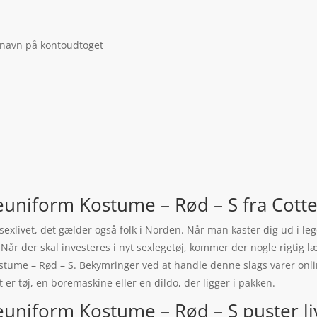
 navn på kontoudtoget
leuniform Kostume – Rød – S fra Cottel
l sexlivet, det gælder også folk i Norden. Når man kaster dig ud i 
Når der skal investeres i nyt sexlegetøj, kommer der nogle rigtig læ
ostume – Rød – S. Bekymringer ved at handle denne slags varer onli
er tøj, en boremaskine eller en dildo, der ligger i pakken.
euniform Kostume – Rød – S puster liv