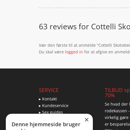
63 reviews for
Cottelli S
Vær den første til at anmelde “Cottelli Skotsk
Du skal være
logged in
for at afgive en anmeld
SERVICE
TILBUD spa
70%
▸ Kontakt
Se hvad der l
▸ Kundeservice
rodekassen -
▸ Sex guides
virkelig gøre
×
▸ Leveringsmuligheder
Denne hjemmeside bruger
er besparelse
▸ Returnering