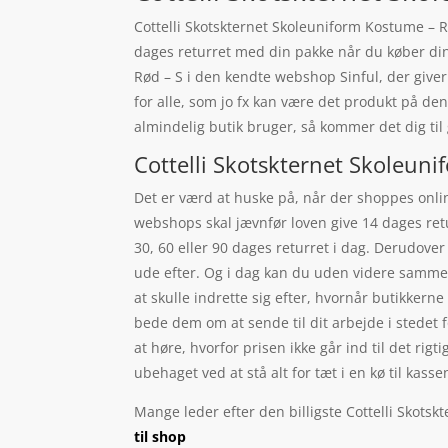
Cottelli Skotskternet Skoleuniform Kostume – Rø
dages returret med din pakke når du køber din
Rød – S i den kendte webshop Sinful, der giver
for alle, som jo fx kan være det produkt på 
almindelig butik bruger, så kommer det dig til
Cottelli Skotskternet Skoleuni
Det er værd at huske på, når der shoppes online
webshops skal jævnfør loven give 14 dages retu
30, 60 eller 90 dages returret i dag. Derudove
ude efter. Og i dag kan du uden videre sammenl
at skulle indrette sig efter, hvornår butikker
bede dem om at sende til dit arbejde i stedet fo
at høre, hvorfor prisen ikke går ind til det rig
ubehaget ved at stå alt for tæt i en kø til kasse
Mange leder efter den billigste Cottelli Skots
til shop