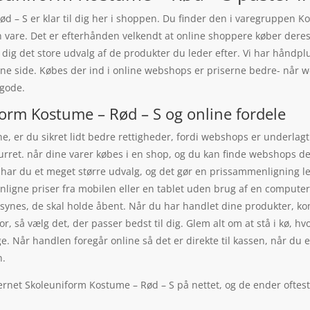
d – S er klar til dig her i shoppen. Du finder den i varegruppen Ko
 vare. Det er efterhånden velkendt at online shoppere køber deres
 dig det store udvalg af de produkter du leder efter. Vi har håndp
denne side. Købes der ind i online webshops er priserne bedre- nå
 gode.
form Kostume – Rød – S og online fordele
, er du sikret lidt bedre rettigheder, fordi webshops er underlagt 
rret. når dine varer købes i en shop, og du kan finde webshops der 
r har du et meget større udvalg, og det gør en prissammenligning le
igne priser fra mobilen eller en tablet uden brug af en computer. 
ne synes, de skal holde åbent. Når du har handlet dine produkter, k
r, så vælg det, der passer bedst til dig. Glem alt om at stå i kø, hv
tige. Når handlen foregår online så det er direkte til kassen, når du
n.
kternet Skoleuniform Kostume – Rød – S på nettet, og de ender oftes