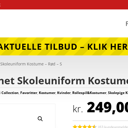
k
AKTUELLE TILBUD – KLIK HER
t Skoleuniform Kostume – Rød – S
rnet Skoleuniform Kostume
i Collection
,
Favoritter
,
Kostumer
,
Kvinder
,
Rollespil&Kostumer
,
Skolepige 
249,0
kr.
(
63
kundeanmeldel