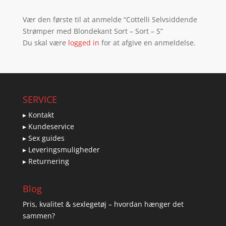
Vær den første til at anmelde “Cottelli Selvsiddende
Strømper med Blondekant Sort – Sort – S”
Du skal være
logged in
for at afgive en anmeldelse.
SERVICE
▸ Kontakt
▸ Kundeservice
▸ Sex guides
▸ Leveringsmuligheder
▸ Returnering
Blog
Pris, kvalitet & sexlegetøj – hvordan hænger det
sammen?