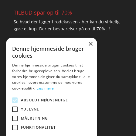
TILBUD spar op til 70%
Se hvad der ligger i rodekassen - her kan du virkelig
gøre et kup. Der er besparelser på op til 70% ..!
×
▸ Se tilbuddene her
Denne hjemmeside bruger
cookies
Artikel oversigt
Amare
Denne hjemmeside bruger cookies til at
forbedre brugeroplevelsen. Ved at bruge
Tlf: 7876 8672
vores hjemmeside giver du samtykke til alle
Mail:
hej@amare.dk
cookies i overensstemmelse med vores
cookiepolitik.
Læs mere
ABSOLUT NØDVENDIGE
YDEEVNE
MÅLRETNING
FUNKTIONALITET