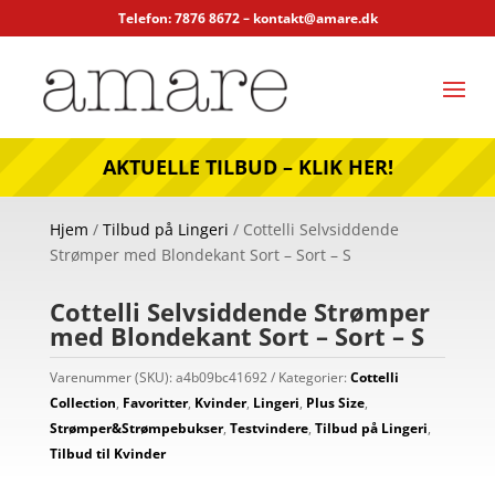
Telefon: 7876 8672 –
kontakt@amare.dk
AKTUELLE TILBUD – KLIK HER!
Hjem
/
Tilbud på Lingeri
/ Cottelli Selvsiddende
Strømper med Blondekant Sort – Sort – S
Cottelli Selvsiddende Strømper
med Blondekant Sort – Sort – S
Varenummer (SKU):
a4b09bc41692
Kategorier:
Cottelli
Collection
,
Favoritter
,
Kvinder
,
Lingeri
,
Plus Size
,
Strømper&Strømpebukser
,
Testvindere
,
Tilbud på Lingeri
,
Tilbud til Kvinder