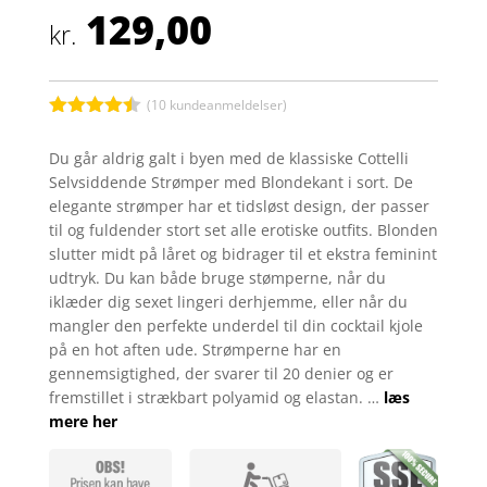
129,00
kr.
(
10
kundeanmeldelser)
Bedømt
som
4.4
Du går aldrig galt i byen med de klassiske Cottelli
ud af 5
Selvsiddende Strømper med Blondekant i sort. De
baseret
på
elegante strømper har et tidsløst design, der passer
kundebedø
til og fuldender stort set alle erotiske outfits. Blonden
mmelser
slutter midt på låret og bidrager til et ekstra feminint
udtryk. Du kan både bruge stømperne, når du
iklæder dig sexet lingeri derhjemme, eller når du
mangler den perfekte underdel til din cocktail kjole
på en hot aften ude. Strømperne har en
gennemsigtighed, der svarer til 20 denier og er
fremstillet i strækbart polyamid og elastan. …
læs
mere her