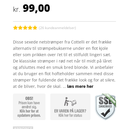
99,00
kr.
(
26
kundeanmeldelser)
Bedømt
som
4.8
Disse sexede netstrømper fra Cottelli er det frække
ud af 5
alternativ til strømpebukserne under en flot kjole
baseret på
kundebedøm
eller som prikken over i’et til et stilfuldt lingeri sæt.
melser
De klassiske strømper i rød net når til midt på låret
og afsluttes med en smuk bred blonde. Vi anbefaler
at du bruger en flot hofteholder sammen med disse
strømper for fuldende det frække look og for at sikre,
at de bliver, hvor de skal. …
læs mere her