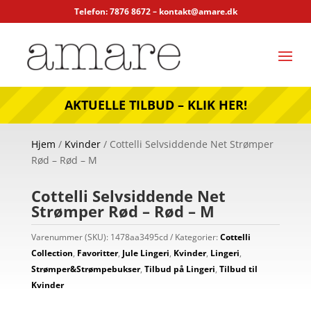
Telefon: 7876 8672 –
kontakt@amare.dk
AKTUELLE TILBUD – KLIK HER!
Hjem
/
Kvinder
/ Cottelli Selvsiddende Net Strømper
Rød – Rød – M
Cottelli Selvsiddende Net
Strømper Rød – Rød – M
Varenummer (SKU):
1478aa3495cd
Kategorier:
Cottelli
Collection
,
Favoritter
,
Jule Lingeri
,
Kvinder
,
Lingeri
,
Strømper&Strømpebukser
,
Tilbud på Lingeri
,
Tilbud til
Kvinder