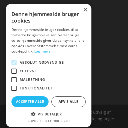
×
▸ Se tilbuddene her
Denne hjemmeside bruger
cookies
Artikel oversigt
Amare
Denne hjemmeside bruger cookies til at
forbedre brugeroplevelsen. Ved at bruge
Tlf: 7876 8672
vores hjemmeside giver du samtykke til alle
Mail:
hej@amare.dk
cookies i overensstemmelse med vores
cookiepolitik.
Læs mere
ABSOLUT NØDVENDIGE
YDEEVNE
MÅLRETNING
FUNKTIONALITET
ACCEPTER ALLE
AFVIS ALLE
Amare.dk er siden, der samler et bredt udvalg af
VIS DETALJER
spændende varer. Siden er et affailiatesite, og nogle
POWERED BY COOKIESCRIPT
links kan være affialitelinks.