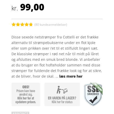
99,00
kr.
(
80
kundeanmeldelser)
Bedømt
som
4.7
Disse sexede netstrømper fra Cottelli er det frække
ud af 5
alternativ til strømpebukserne under en flot kjole
baseret på
kundebedø
eller som prikken over i’et til et stilfuldt lingeri sæt.
mmelser
De klassiske strømper i rød net når til midt på låret
og afsluttes med en smuk bred blonde. Vi anbefaler
at du bruger en flot hofteholder sammen med disse
strømper for fuldende det frække look og for at sikre,
at de bliver, hvor de skal. …
læs mere her