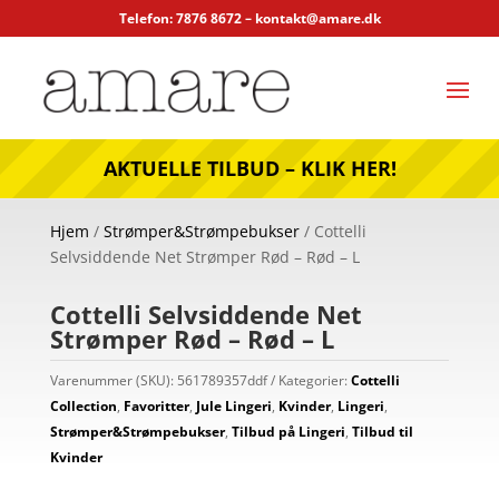
Telefon: 7876 8672 –
kontakt@amare.dk
AKTUELLE TILBUD – KLIK HER!
Hjem
/
Strømper&Strømpebukser
/ Cottelli
Selvsiddende Net Strømper Rød – Rød – L
Cottelli Selvsiddende Net
Strømper Rød – Rød – L
Varenummer (SKU):
561789357ddf
Kategorier:
Cottelli
Collection
,
Favoritter
,
Jule Lingeri
,
Kvinder
,
Lingeri
,
Strømper&Strømpebukser
,
Tilbud på Lingeri
,
Tilbud til
Kvinder