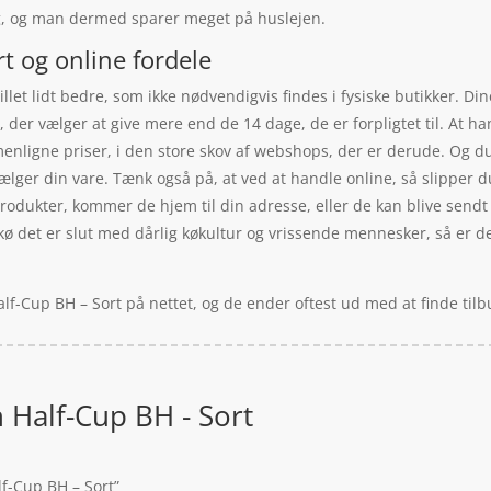
ig, og man dermed sparer meget på huslejen.
rt og online fordele
llet lidt bedre, som ikke nødvendigvis findes i fysiske butikker. Di
der vælger at give mere end de 14 dage, de er forpligtet til. At ha
menligne priser, i den store skov af webshops, der er derude. Og 
 sælger din vare. Tænk også på, at ved at handle online, så slipper 
rodukter, kommer de hjem til din adresse, eller de kan blive sendt 
 kø det er slut med dårlig køkultur og vrissende mennesker, så er de
Half-Cup BH – Sort på nettet, og de ender oftest ud med at finde ti
in Half-Cup BH - Sort
lf-Cup BH – Sort”