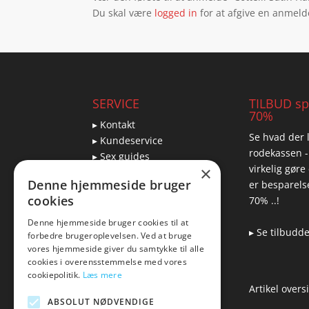
Du skal være
logged in
for at afgive en anmeld
SERVICE
TILBUD spa
70%
▸ Kontakt
Se hvad der l
▸ Kundeservice
rodekassen -
▸ Sex guides
virkelig gøre
×
▸ Leveringsmuligheder
Denne hjemmeside bruger
er besparelse
▸ Returnering
cookies
70% ..!
Denne hjemmeside bruger cookies til at
▸ Se tilbudd
forbedre brugeroplevelsen. Ved at bruge
Blog
vores hjemmeside giver du samtykke til alle
cookies i overensstemmelse med vores
Pris, kvalitet & sexlegetøj
cookiepolitik.
Læs mere
– hvordan hænger det
Artikel overs
sammen?
ABSOLUT NØDVENDIGE