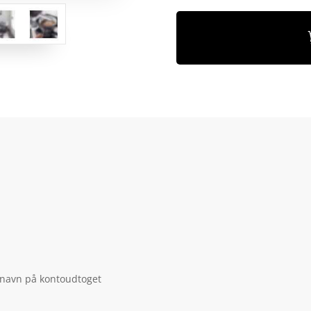
 navn på kontoudtoget