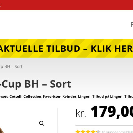
k
AKTUELLE TILBUD – KLIK HER
up BH – Sort
f-Cup BH – Sort
-sæt
,
Cottelli Collection
,
Favoritter
,
Kvinder
,
Lingeri
,
Tilbud på Lingeri
,
Tilb
179,0
kr.
(
6
kundeanmeldels