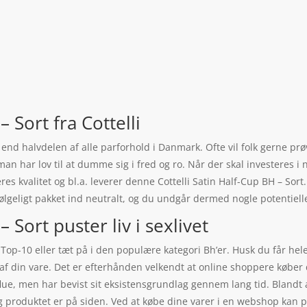
– Sort fra Cottelli
e end halvdelen af alle parforhold i Danmark. Ofte vil folk gerne pr
n har lov til at dumme sig i fred og ro. Når der skal investeres i 
deres kvalitet og bl.a. leverer denne Cottelli Satin Half-Cup BH – So
ølgeligt pakket ind neutralt, og du undgår dermed nogle potentielle
– Sort puster liv i sexlivet
 i Top-10 eller tæt på i den populære kategori Bh’er. Husk du får he
 af din vare. Det er efterhånden velkendt at online shoppere køber d
ue, men har bevist sit eksistensgrundlag gennem lang tid. Blandt a
lg produktet er på siden. Ved at købe dine varer i en webshop kan p