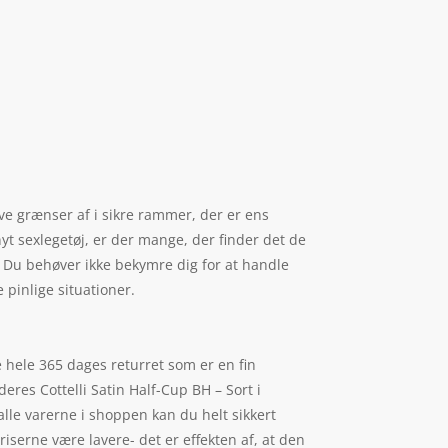
øve grænser af i sikre rammer, der er ens
nyt sexlegetøj, er der mange, der finder det de
rt. Du behøver ikke bekymre dig for at handle
 pinlige situationer.
le hele 365 dages returret som er en fin
eres Cottelli Satin Half-Cup BH – Sort i
lle varerne i shoppen kan du helt sikkert
riserne være lavere- det er effekten af, at den