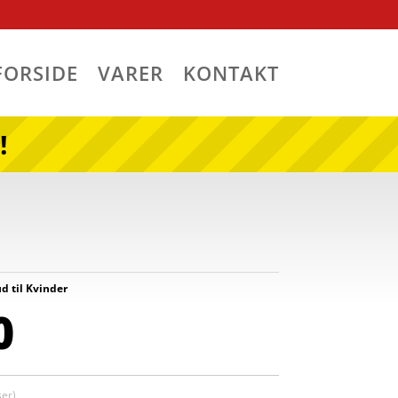
FORSIDE
VARER
KONTAKT
!
ud til Kvinder
0
er)