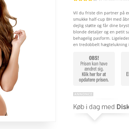
Bedømt
som
4.2
Vil du friste din partner på
ud af 5
smukke half-cup BH med åbne 
baseret
på
dejlig støtte og får dine brys
kundebedø
blonde detaljer og en petit s
mmelser
behagelig pasform. Ligeled
en tredobbelt hægtelukning 