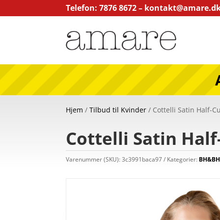
Telefon: 7876 8672 –
kontakt@amare.d
Hjem
/
Tilbud til Kvinder
/ Cottelli Satin Half-C
Cottelli Satin Hal
Varenummer (SKU):
3c3991baca97
Kategorier:
BH&BH