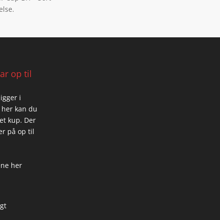
else.
r op til
igger i
 her kan du
 et kup. Der
r på op til
ene her
igt