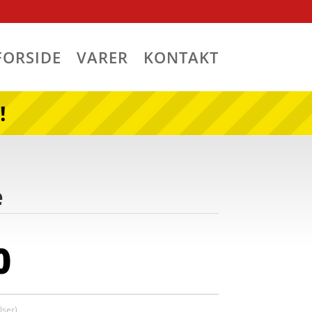
FORSIDE
VARER
KONTAKT
!
e
0
ser)