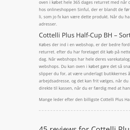
oven i købet hele 365 dages returret med når d
hos onlineshoppen Sinful, der er blandt de fø
li, som jo fx kan være dette produkt. Når du h
adresser.
Cottelli Plus Half-Cup BH – Sor
Købes der ind i en webshop, er der bedre forde
returret. efter du har foretaget dit køb på nett
dag. Når webshops har hele deres varekatalog l
webshops. Du kan oven i købet gøre det så snar
slipper du for, at være underlagt butikkernes
arbejdsadresse, og det kan frit vælges, når d
direkte til kassen, når du er færdig med at han
Mange leder efter den billigste Cottelli Plus H
45 reviews for
Cottelli Pl