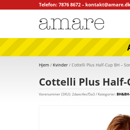
Telefon: 7876 8672 –
kontakt@amare.d
Hjem
/
Kvinder
/ Cottelli Plus Half-Cup BH – So
Cottelli Plus Half
Varenummer (SKU):
2daec4ecf5a3
Kategorier:
BH&BH