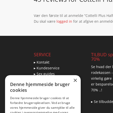
Vær den første til at anmelde “Cottelli Plus Ha
Du skal være
logged in
for at afgive en anmeld
SERVICE
TILBUD spa
70%
▸ Kontakt
Se hvad der l
▸ Kundeservice
rodekassen -
▸ Sex guides
virkelig gøre
×
▸ Leveringsmuligheder
Denne hjemmeside bruger
er besparelse
▸ Returnering
cookies
70% ..!
Denne hjemmeside bruger cookies til at
▸ Se tilbudd
forbedre brugeroplevelsen. Ved at bruge
Blog
vores hjemmeside giver du samtykke til alle
cookies i overensstemmelse med vores