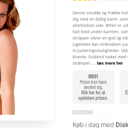
Bedømt
som
3.9
Denne smukke og frække half-
ud af 5
dig med en fyldig barm, som 
baseret
på
allerbedste side. BH’en er ud
kundebed
fast hold under barmen, som
ømmelse
r
stropper sikrer en god og si
Ligeledes kan omkredsen jus
to justeringsmuligheder. Skå
blonde. Fuldend looket med 
strømper. …
læs mere her