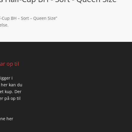
lf-Cup BH – Sort – Queen Size”
else.
r op til
igger i
 her kan du
 et kup. Der
r på op til
ene her