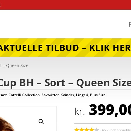
k
AKTUELLE TILBUD – KLIK HER
rt – Queen Size
-Cup BH – Sort – Queen Siz
-sæt
,
Cottelli Collection
,
Favoritter
,
Kvinder
,
Lingeri
,
Plus Size
399,0
kr.
(
45
kundeanmeldel