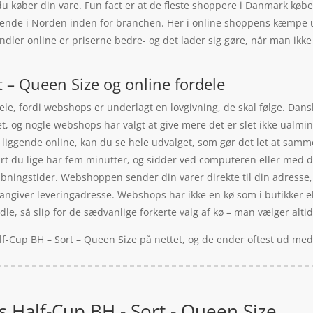
u køber din vare. Fun fact er at de fleste shoppere i Danmark køber
rende i Norden inden for branchen. Her i online shoppens kæmpe u
andler online er priserne bedre- og det lader sig gøre, når man ikke
t – Queen Size og online fordele
le, fordi webshops er underlagt en lovgivning, de skal følge. Dans
et, og nogle webshops har valgt at give mere det er slet ikke ualminde
iggende online, kan du se hele udvalget, som gør det let at sammen
t du lige har fem minutter, og sidder ved computeren eller med di
 åbningstider. Webshoppen sender din varer direkte til din adresse
u angiver leveringadresse. Webshops har ikke en kø som i butikker 
dle, så slip for de sædvanlige forkerte valg af kø – man vælger alt
alf-Cup BH – Sort – Queen Size på nettet, og de ender oftest ud med
us Half-Cup BH - Sort - Queen Size