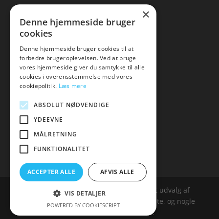
×
▸ Se tilbuddene her
Denne hjemmeside bruger
cookies
Artikel oversigt
Amare
Denne hjemmeside bruger cookies til at
forbedre brugeroplevelsen. Ved at bruge
Tlf: 7876 8672
vores hjemmeside giver du samtykke til alle
Mail:
hej@amare.dk
cookies i overensstemmelse med vores
cookiepolitik.
Læs mere
ABSOLUT NØDVENDIGE
YDEEVNE
MÅLRETNING
FUNKTIONALITET
ACCEPTER ALLE
AFVIS ALLE
Amare.dk er siden, der samler et bredt udvalg af
VIS DETALJER
spændende varer. Siden er et affailiatesite, og nogle
POWERED BY COOKIESCRIPT
links kan være affialitelinks.