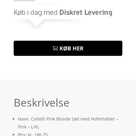
KØB HER
Beskrivelse
Navn: Cottelli Pink Blonde Sæt med Hofteholder –
Pink – L/XL
Pris: kr. 186.75