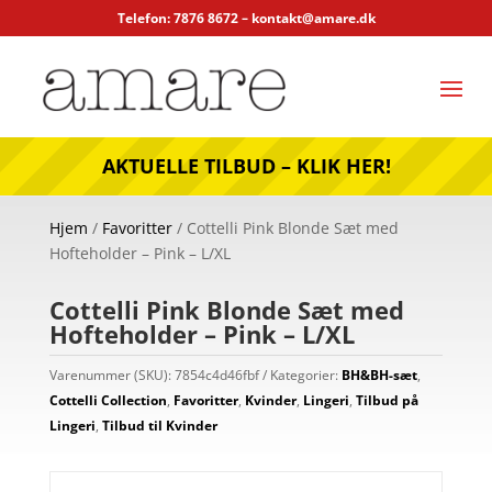
Telefon: 7876 8672 –
kontakt@amare.dk
AKTUELLE TILBUD – KLIK HER!
Hjem
/
Favoritter
/ Cottelli Pink Blonde Sæt med
Hofteholder – Pink – L/XL
Cottelli Pink Blonde Sæt med
Hofteholder – Pink – L/XL
Varenummer (SKU):
7854c4d46fbf
Kategorier:
BH&BH-sæt
,
Cottelli Collection
,
Favoritter
,
Kvinder
,
Lingeri
,
Tilbud på
Lingeri
,
Tilbud til Kvinder