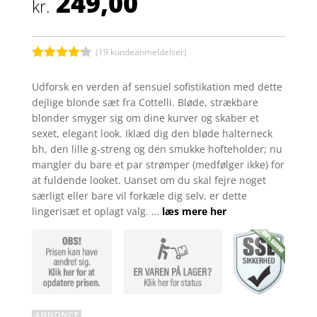
249,00
kr.
(
19
kundeanmeldelser)
Bedømt
som
4.1
Udforsk en verden af sensuel sofistikation med dette
ud af 5
dejlige blonde sæt fra Cottelli. Bløde, strækbare
baseret
på
blonder smyger sig om dine kurver og skaber et
kundebedø
sexet, elegant look. Iklæd dig den bløde halterneck
mmelser
bh, den lille g-streng og den smukke hofteholder; nu
mangler du bare et par strømper (medfølger ikke) for
at fuldende looket. Uanset om du skal fejre noget
særligt eller bare vil forkæle dig selv, er dette
lingerisæt et oplagt valg. …
læs mere her