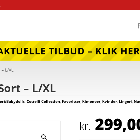
k
AKTUELLE TILBUD – KLIK HER
 – L/XL
Sort – L/XL
er&Babydolls
,
Cottelli Collection
,
Favoritter
,
Kimonoer
,
Kvinder
,
Lingeri
,
Nat
299,0
kr.