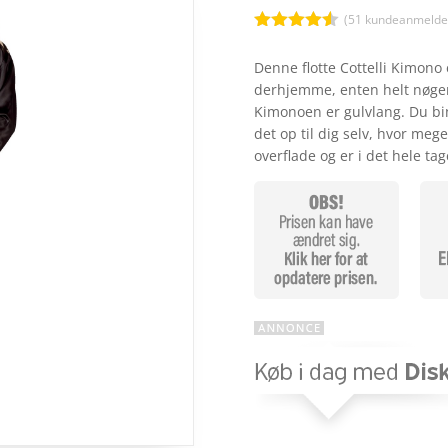
(
51
kundeanmeldel
Bedømt
som
4.5
Denne flotte Cottelli Kimono e
ud af 5
derhjemme, enten helt nøgen
baseret
på
Kimonoen er gulvlang. Du bi
kundebedø
det op til dig selv, hvor meg
mmelser
overflade og er i det hele ta