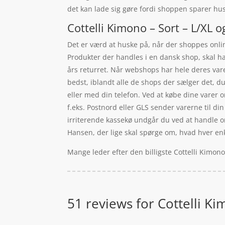
det kan lade sig gøre fordi shoppen sparer husl
Cottelli Kimono – Sort – L/XL o
Det er værd at huske på, når der shoppes online
Produkter der handles i en dansk shop, skal ha
års returret. Når webshops har hele deres vare
bedst, iblandt alle de shops der sælger det, d
eller med din telefon. Ved at købe dine varer on
f.eks. Postnord eller GLS sender varerne til din
irriterende kassekø undgår du ved at handle onl
Hansen, der lige skal spørge om, hvad hver enk
Mange leder efter den billigste Cottelli Kimono
51 reviews for
Cottelli Ki