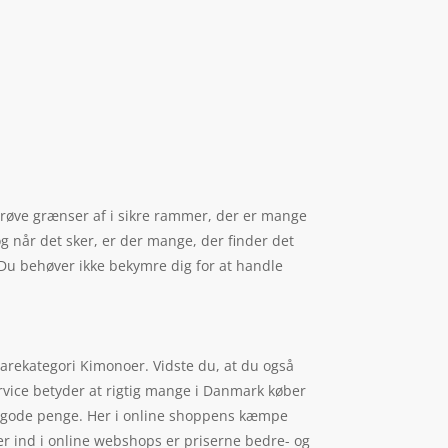
e prøve grænser af i sikre rammer, der er mange
og når det sker, er der mange, der finder det
L. Du behøver ikke bekymre dig for at handle
 varekategori Kimonoer. Vidste du, at du også
ervice betyder at rigtig mange i Danmark køber
rer gode penge. Her i online shoppens kæmpe
der ind i online webshops er priserne bedre- og