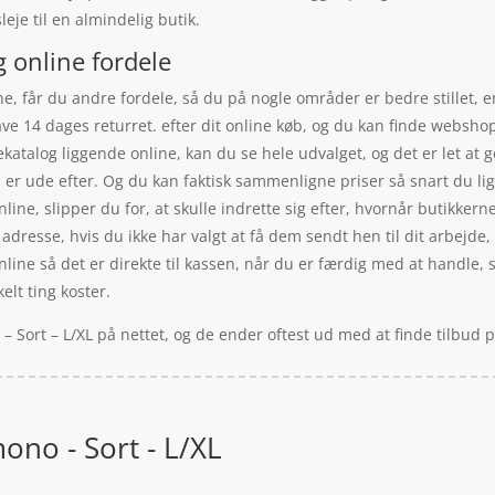
eje til en almindelig butik.
g online fordele
, får du andre fordele, så du på nogle områder er bedre stillet, en
ve 14 dages returret. efter dit online køb, og du kan finde websho
katalog liggende online, kan du se hele udvalget, og det er let at 
u er ude efter. Og du kan faktisk sammenligne priser så snart du 
line, slipper du for, at skulle indrette sig efter, hvornår butikker
 adresse, hvis du ikke har valgt at få dem sendt hen til dit arbejde,
ine så det er direkte til kassen, når du er færdig med at handle, så
elt ting koster.
 – Sort – L/XL på nettet, og de ender oftest ud med at finde tilbud
mono - Sort - L/XL