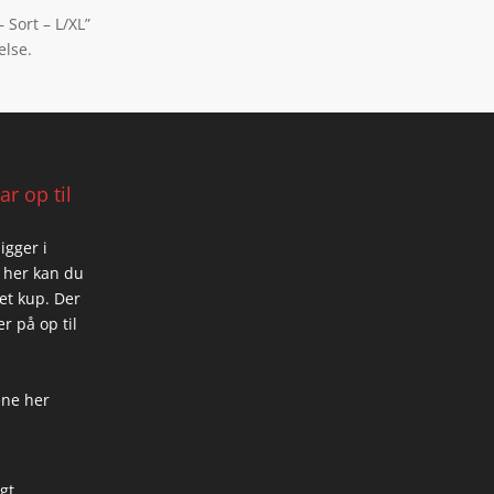
 Sort – L/XL”
else.
r op til
igger i
 her kan du
 et kup. Der
r på op til
ene her
igt