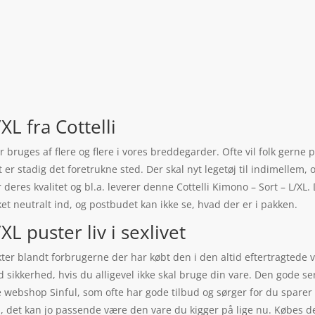
XL fra Cottelli
r bruges af flere og flere i vores breddegarder. Ofte vil folk gern
r stadig det foretrukne sted. Der skal nyt legetøj til indimellem, 
or deres kvalitet og bl.a. leverer denne Cottelli Kimono – Sort – L/X
t neutralt ind, og postbudet kan ikke se, hvad der er i pakken.
XL puster liv i sexlivet
akter blandt forbrugerne der har købt den i den altid eftertragtede
od sikkerhed, hvis du alligevel ikke skal bruge din vare. Den gode s
dte webshop Sinful, som ofte har gode tilbud og sørger for du spa
li, det kan jo passende være den vare du kigger på lige nu. Købes 