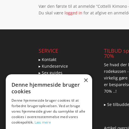
Vær den første til at anmelde “Cottelli Kimono –
Du skal være
logged in
for at afgive en anmeld
SERVICE
TILBUD spa
70%
▸ Kontakt
Se hvad der l
▸ Kundeservice
rodekassen -
▸ Sex guides
virkelig gøre
×
▸ Leveringsmuligheder
Denne hjemmeside bruger
er besparelse
▸ Returnering
cookies
70% ..!
Denne hjemmeside bruger cookies til at
▸ Se tilbudd
forbedre brugeroplevelsen. Ved at bruge
Blog
vores hjemmeside giver du samtykke til alle
cookies i overensstemmelse med vores
Pris, kvalitet & sexlegetøj
cookiepolitik.
Læs mere
– hvordan hænger det
Artikel overs