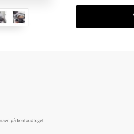
 navn på kontoudtoget