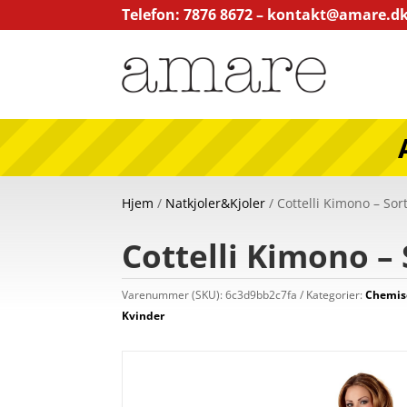
Telefon: 7876 8672 –
kontakt@amare.d
Hjem
/
Natkjoler&Kjoler
/ Cottelli Kimono – Sort
Cottelli Kimono – 
Varenummer (SKU):
6c3d9bb2c7fa
Kategorier:
Chemis
Kvinder