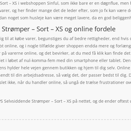
 Sort – XS i webshoppen Sinful, som ikke bare er en døgnflue, men
f varer, og her finder mange det de leder efter, som jo fx kan være
sådan noget som husleje kan være meget lavere, da en god beliggen
 Strømper – Sort – XS og online fordele
dig til at købe varer, begunstiges du af bedre rettigheder, end hvis
bt online, og i nogle tilfælde giver shoppen endda mere og forlæng
r på varerne online, og det bevirker, at du med få klik kan finde d
et i løbet af nul-komma-fem med din smartphone eller tablet. Den 
kens hylder hele vejen gennem butikken og hjem til dig selv. Online 
dt til din arbejdsadresse, så vælg det, der passer bedst til dig. De
t ikke, når du handler online, så ungå de trælse frustrationer over,
UPS Selvsiddende Strømper – Sort – XS på nettet, og de ender oftest