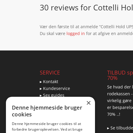
30 reviews for
Cottelli H
Vær den første til at anmelde “Cottelli Hold U
Du skal være
logged in
for at afgive en anmeld
SERVICE
TILBUD spa
70%
▸ Kontakt
Se hvad der l
▸ Kundeservice
rodekassen -
▸ Sex guides
virkelig gøre
×
▸ Leveringsmuligheder
Denne hjemmeside bruger
er besparelse
▸ Returnering
cookies
70% ..!
Denne hjemmeside bruger cookies til at
▸ Se tilbudd
forbedre brugeroplevelsen. Ved at bruge
Blog