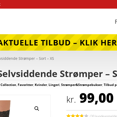
k
AKTUELLE TILBUD – KLIK HER
lvsiddende Strømper – Sort – XS
 Selvsiddende Strømper – S
i Collection
,
Favoritter
,
Kvinder
,
Lingeri
,
Strømper&Strømpebukser
,
Tilbud p
99,00
kr.
(
30
kundeanmeldel