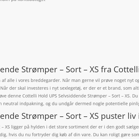
ende Strømper – Sort – XS fra Cottell
 af alle i vores breddegarder. Når man gerne vil prøve noget nyt o
år der skal investeres i nyt sexlegetøj, er der er et brand, som alti
t prøve denne Cottelli Hold UPS Selvsiddende Strømper – Sort – XS. D
en neutral indpakning, og du undgår dermed nogle potentielle pinli
ende Strømper – Sort – XS puster liv i
– XS ligger på hylden i det store sortiment der er i den godt sælge
dig, hvis du nu fortryder dig køb af din vare. Du kan roligt gøre so