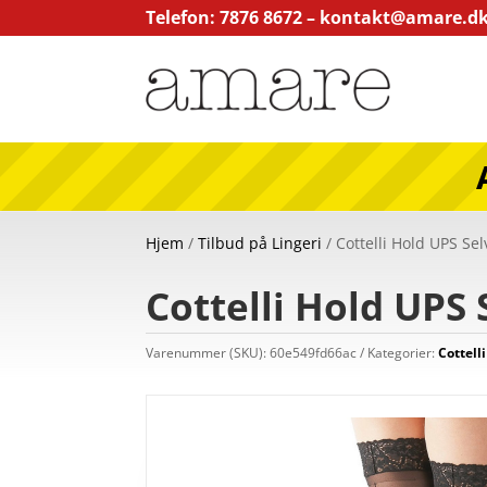
Telefon: 7876 8672 –
kontakt@amare.d
Hjem
/
Tilbud på Lingeri
/ Cottelli Hold UPS Se
Cottelli Hold UPS
Varenummer (SKU):
60e549fd66ac
Kategorier:
Cottell