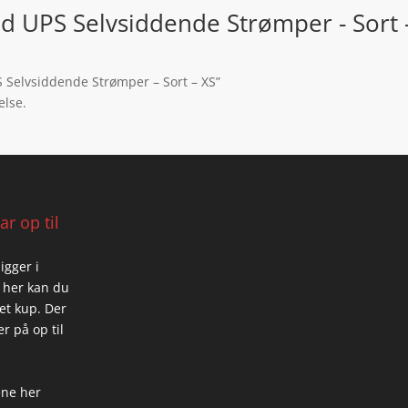
old UPS Selvsiddende Strømper - Sort 
PS Selvsiddende Strømper – Sort – XS”
else.
r op til
igger i
 her kan du
 et kup. Der
r på op til
ene her