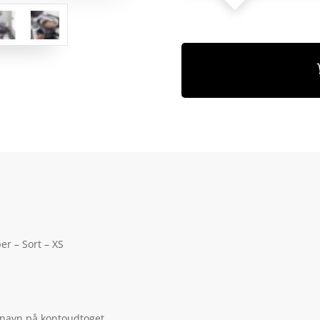
er – Sort – XS
 navn på kontoudtoget