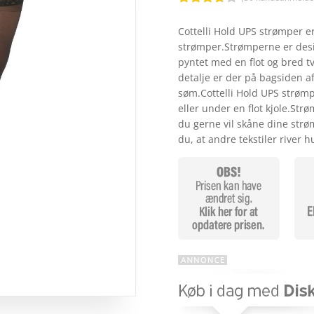
Bedømt
som
Cottelli Hold UPS strømper 
3.7
ud
strømper.Strømperne er desig
af 5
baseret
pyntet med en flot og bred 
på
detalje er der på bagsiden af
kundebed
ømmels
søm.Cottelli Hold UPS strømper
er
eller under en flot kjole.Str
du gerne vil skåne dine strø
du, at andre tekstiler river 