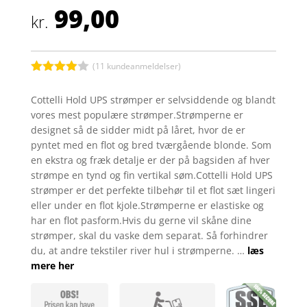
99,00
kr.
(
11
kundeanmeldelser)
Bedømt
som
3.9
Cottelli Hold UPS strømper er selvsiddende og blandt
ud af 5
vores mest populære strømper.Strømperne er
baseret
på
designet så de sidder midt på låret, hvor de er
kundebed
pyntet med en flot og bred tværgående blonde. Som
ømmelse
r
en ekstra og fræk detalje er der på bagsiden af hver
strømpe en tynd og fin vertikal søm.Cottelli Hold UPS
strømper er det perfekte tilbehør til et flot sæt lingeri
eller under en flot kjole.Strømperne er elastiske og
har en flot pasform.Hvis du gerne vil skåne dine
strømper, skal du vaske dem separat. Så forhindrer
du, at andre tekstiler river hul i strømperne. …
læs
mere her