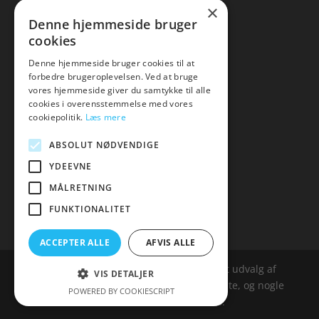
×
▸ Se tilbuddene her
Denne hjemmeside bruger
cookies
Artikel oversigt
Amare
Denne hjemmeside bruger cookies til at
forbedre brugeroplevelsen. Ved at bruge
Tlf: 7876 8672
vores hjemmeside giver du samtykke til alle
Mail:
hej@amare.dk
cookies i overensstemmelse med vores
cookiepolitik.
Læs mere
ABSOLUT NØDVENDIGE
YDEEVNE
MÅLRETNING
FUNKTIONALITET
ACCEPTER ALLE
AFVIS ALLE
Amare.dk er siden, der samler et bredt udvalg af
VIS DETALJER
spændende varer. Siden er et affailiatesite, og nogle
POWERED BY COOKIESCRIPT
links kan være affialitelinks.