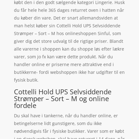
købt den i den godt sælgende kategori Lingerie. Husk
du får hele hele 365 dages returret oven i hatten når
du køber din vare. Det er snart allemandsviden at
man helst køber sin Cottelli Hold UPS Selvsiddende
Strømper – Sort – M hos onlineshoppen Sinful, som
giver dig det store udvalg til de rigtige priser. Blandt
alle varerne i shoppen kan du shoppe løs efter lækre
varer, som jo fx kan være dette produkt. Når du
handler online er priserne mere attraktive end i
butikkerne- fordi webshoppen ikke har udgifter til en
fysisk butik.
Cottelli Hold UPS Selvsiddende
Strømper – Sort – M og online
fordele
Du skal have i tankerne, når du handler online, er
betingelserne lidt gunstigere, som du ikke
nødvendigvis får i fysiske butikker. Varer som er købt
i en dansk webshop, skal have returret i 14 dage. når