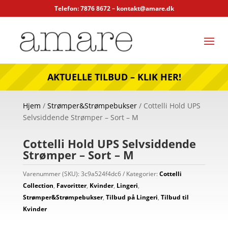
Telefon: 7876 8672 –
kontakt@amare.dk
AKTUELLE TILBUD – KLIK HER!
Hjem
/
Strømper&Strømpebukser
/ Cottelli Hold UPS
Selvsiddende Strømper – Sort – M
Cottelli Hold UPS Selvsiddende
Strømper – Sort – M
Varenummer (SKU):
3c9a524f4dc6
Kategorier:
Cottelli
Collection
,
Favoritter
,
Kvinder
,
Lingeri
,
Strømper&Strømpebukser
,
Tilbud på Lingeri
,
Tilbud til
Kvinder