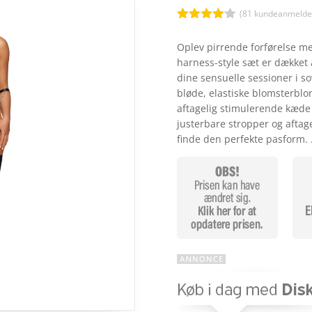
(
81
kundeanmeldel
Bedømt
som
4.1
Oplev pirrende forførelse m
ud af 5
harness-style sæt er dækket a
baseret
på
dine sensuelle sessioner i so
kundebedø
bløde, elastiske blomsterbl
mmelser
aftagelig stimulerende kæde 
justerbare stropper og aftag
finde den perfekte pasform.