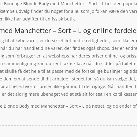
lli Bondage Blonde Body med Manchetter – Sort – L hos den populær
 kæmpe udvalg finder du noget for alle, som jo fx kan være den vare
ikke har udgifter til en fysisk butik.
med Manchetter – Sort – L og online fordele
ig til at købe varer, er du sikret lidt bedre rettigheder, som ikke er
 når du har handlet dine varer, der findes også shops, der er endnu
dig som forbruger er, at webshops har deres priser online, og pris
in sammenligning kan du rent faktisk lave når du sidder på toilett
t skulle få det hele til at passe med de forskellige buslinjer og tid
e dem om at sende til dit arbejde i stedet for, så du kan vælge det, d
or at høre, hvorfor prisen ikke går ind til det rigtige. Når handlen 
er det aldrig mere ubehaget ved at stå alt for tæt i en kø til kassen
ge Blonde Body med Manchetter – Sort – L på nettet, og de ender of