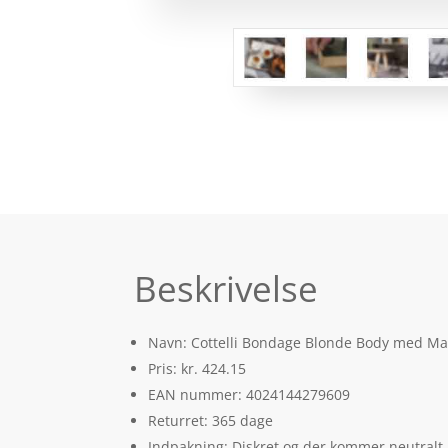
Beskrivelse
Navn: Cottelli Bondage Blonde Body med Man
Pris: kr. 424.15
EAN nummer: 4024144279609
Returret: 365 dage
Indpakning: Diskret og der kommer neutralt