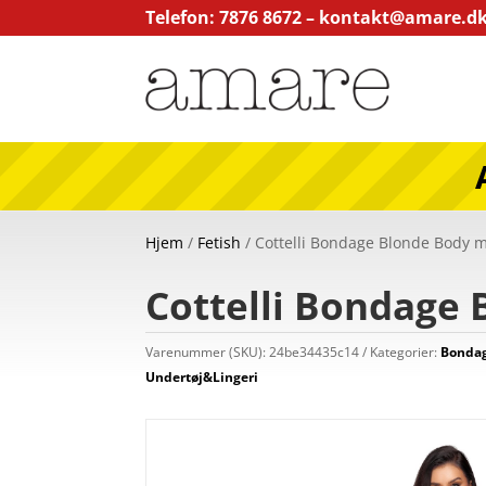
Telefon: 7876 8672 –
kontakt@amare.d
Hjem
/
Fetish
/ Cottelli Bondage Blonde Body m
Cottelli Bondage 
Varenummer (SKU):
24be34435c14
Kategorier:
Bondag
Undertøj&Lingeri