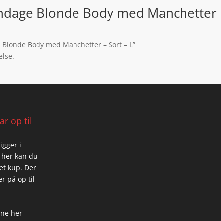
ondage Blonde Body med Manchetter - 
ge Blonde Body med Manchetter – Sort – L”
else.
r op til
igger i
 her kan du
 et kup. Der
r på op til
ene her