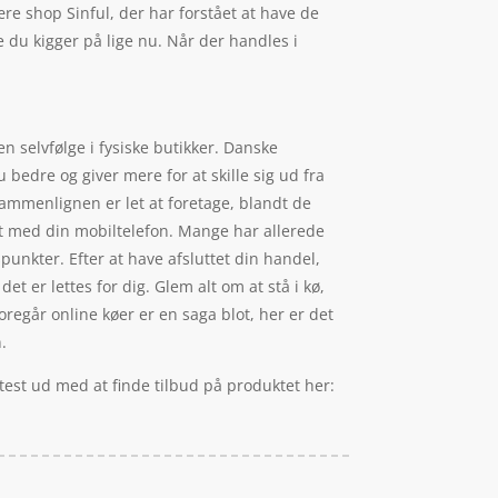
e shop Sinful, der har forstået at have de
 du kigger på lige nu. Når der handles i
 en selvfølge i fysiske butikker. Danske
 bedre og giver mere for at skille sig ud fra
sammenlignen er let at foretage, blandt de
et med din mobiltelefon. Mange har allerede
spunkter. Efter at have afsluttet din handel,
et er lettes for dig. Glem alt om at stå i kø,
foregår online køer er en saga blot, her er det
.
test ud med at finde tilbud på produktet her: