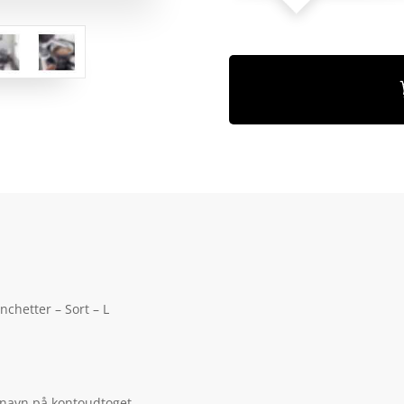
chetter – Sort – L
 navn på kontoudtoget