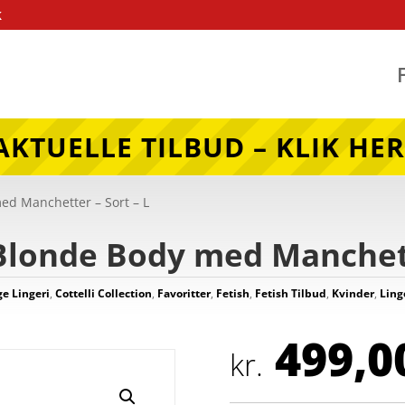
k
AKTUELLE TILBUD – KLIK HER
ed Manchetter – Sort – L
Blonde Body med Manchett
e Lingeri
,
Cottelli Collection
,
Favoritter
,
Fetish
,
Fetish Tilbud
,
Kvinder
,
Ling
499,0
kr.