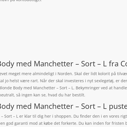
ody med Manchetter – Sort – L fra Co
levet meget mere almindeligt i Norden. Skal der lidt kolorit på tilvæ
kal jo helst være rart. Når der skal investeres i nyt sexlegetøj, er
Blonde Body med Manchetter – Sort – L. Bekymringer ved at handle 
neutralt, så ingen kan se, hvad du har bestilt.
ody med Manchetter – Sort – L puster 
ort – L er klar til dig her i shoppen. Du finder den i en vores rigti
r en god garanti mod at købe det forkerte. Du kan inden for fristen