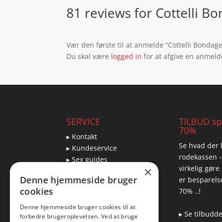
81 reviews for
Cottelli B
Vær den første til at anmelde “Cottelli Bonda
Du skal være
logged in
for at afgive en anmeld
SERVICE
TILBUD spa
70%
▸ Kontakt
Se hvad der l
▸ Kundeservice
rodekassen -
▸ Sex guides
virkelig gøre
×
▸ Leveringsmuligheder
Denne hjemmeside bruger
er besparelse
▸ Returnering
cookies
70% ..!
Denne hjemmeside bruger cookies til at
▸ Se tilbudd
forbedre brugeroplevelsen. Ved at bruge
Blog