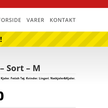
FORSIDE
VARER
KONTAKT
!
– Sort – M
 Kjoler
,
Fetish Tøj
,
Kvinder
,
Lingeri
,
Natkjoler&Kjoler
,
0