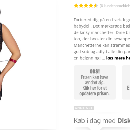
(
8
kundeanmeldels
Bedømt
som
4.5
Forbered dig på en fræk, le
ud af 5
babydoll. Det mørkerøde bæl
baseret
på
de kinky manchetter. Dine b
kundebedø
top, der booster din sexapp
mmelser
Manchetterne kan strammes 
god sub og adlyd alle din par
en belønning! …
læs mere h