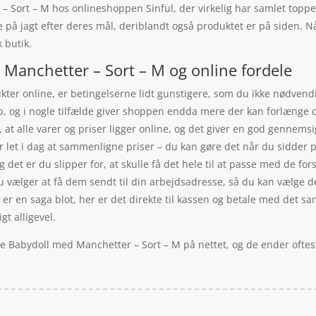
– Sort – M hos onlineshoppen Sinful, der virkelig har samlet toppe
å jagt efter deres mål, deriblandt også produktet er på siden. N
 butik.
 Manchetter – Sort – M og online fordele
kter online, er betingelserne lidt gunstigere, som du ikke nødvendig
køb, og i nogle tilfælde giver shoppen endda mere der kan forlænge
at alle varer og priser ligger online, og det giver en god gennems
 let i dag at sammenligne priser – du kan gøre det når du sidder p
det er du slipper for, at skulle få det hele til at passe med de for
 vælger at få dem sendt til din arbejdsadresse, så du kan vælge det,
er er en saga blot, her er det direkte til kassen og betale med det 
gt alligevel.
ge Babydoll med Manchetter – Sort – M på nettet, og de ender oftes