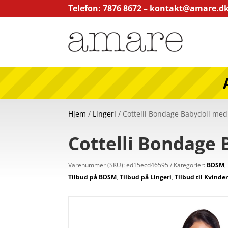
Telefon: 7876 8672 –
kontakt@amare.d
Hjem
/
Lingeri
/ Cottelli Bondage Babydoll med
Cottelli Bondage 
Varenummer (SKU):
ed15ecd46595
Kategorier:
BDSM
,
Tilbud på BDSM
,
Tilbud på Lingeri
,
Tilbud til Kvinde