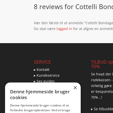
8 reviews for
Cottelli Bo
Vær den første til at anmelde “Cottelli Bonda
Du skal være
logged in
for at afgive en anmeld
SERVICE
TILBUD spa
70%
▸ Kontakt
Se hvad der l
▸ Kundeservice
rodekassen -
▸ Sex guides
virkelig gøre
×
▸ Leveringsmuligheder
Denne hjemmeside bruger
er besparelse
▸ Returnering
cookies
70% ..!
Denne hjemmeside bruger cookies til at
▸ Se tilbudd
forbedre brugeroplevelsen. Ved at bruge
Blog