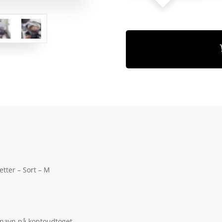
tter – Sort – M
 navn på kontoudtoget