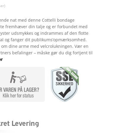
er)
gende nat med denne Cottelli bondage
te fremhæver din talje og er forbundet med
ryster udsmykkes og indrammes af den flotte
eal og fanger dit publikums’opmærksomhed.
om dine arme med velcrolukningen. Vær en
tners befalinger – måske gør du dig fortjent til
er