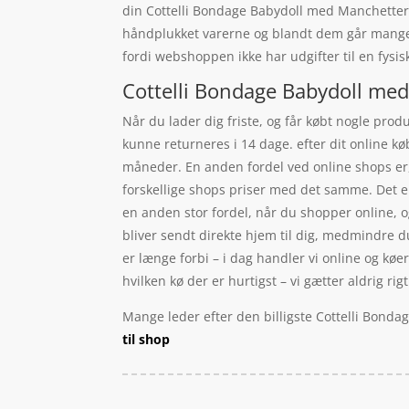
din Cottelli Bondage Babydoll med Manchetter 
håndplukket varerne og blandt dem går mange p
fordi webshoppen ikke har udgifter til en fysisk
Cottelli Bondage Babydoll med
Når du lader dig friste, og får købt nogle produ
kunne returneres i 14 dage. efter dit online 
måneder. En anden fordel ved online shops er, 
forskellige shops priser med det samme. Det er
en anden stor fordel, når du shopper online, og 
bliver sendt direkte hjem til dig, medmindre du
er længe forbi – i dag handler vi online og kø
hvilken kø der er hurtigst – vi gætter aldrig rigti
Mange leder efter den billigste Cottelli Bonda
til shop