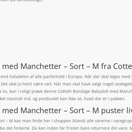
 med Manchetter – Sort – M fra Cottel
e end halvdelen af alle parforhold i Europa. Når der skal leges med 
. Det skal jo helst være rart. Når man skal have valgt noget sexlegetø
ra liv, kan I roligt prøve denne Cottelli Bondage Babydoll med Manc
et neutralt ind, og postbudet kan ikke se, hvad der er i pakken.
 med Manchetter – Sort – M puster liv
t – M kan man finde her i shoppen blandt alle varerne i varegrupp
øbe det forkerte. Du kan inden for fristen bare returnere din vare