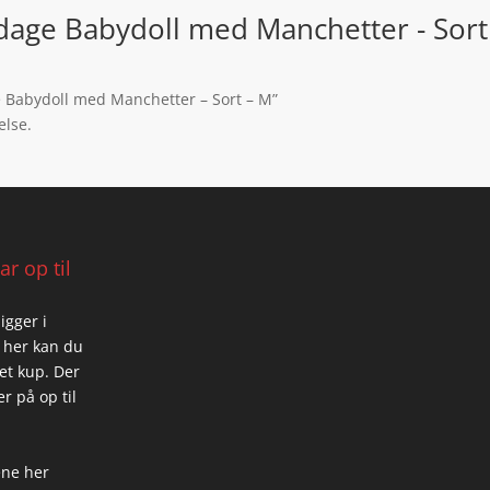
ndage Babydoll med Manchetter - Sort
ge Babydoll med Manchetter – Sort – M”
else.
r op til
igger i
 her kan du
 et kup. Der
r på op til
ene her