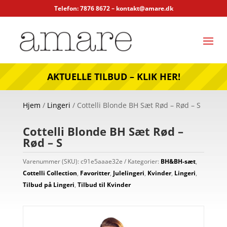
Telefon: 7876 8672 –
kontakt@amare.dk
AKTUELLE TILBUD – KLIK HER!
Hjem
/
Lingeri
/ Cottelli Blonde BH Sæt Rød – Rød – S
Cottelli Blonde BH Sæt Rød –
Rød – S
Varenummer (SKU):
c91e5aaae32e
Kategorier:
BH&BH-sæt
,
Cottelli Collection
,
Favoritter
,
Julelingeri
,
Kvinder
,
Lingeri
,
Tilbud på Lingeri
,
Tilbud til Kvinder