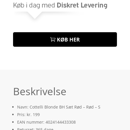
KØB HER
Beskrivelse
Navn: Cottelli Blonde BH Sæt Rød – Rød – S
Pris: kr. 199
EAN nummer: 4024144433308
Returret: 365 dage