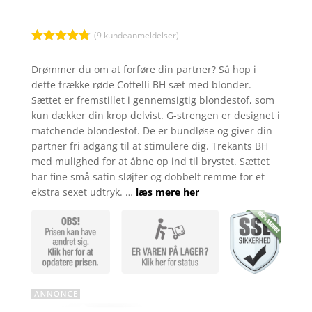
(
9
kundeanmeldelser)
Bedømt
som
4.7
Drømmer du om at forføre din partner? Så hop i
ud af 5
dette frække røde Cottelli BH sæt med blonder.
baseret på
kundebedø
Sættet er fremstillet i gennemsigtig blondestof, som
mmelser
kun dækker din krop delvist. G-strengen er designet i
matchende blondestof. De er bundløse og giver din
partner fri adgang til at stimulere dig. Trekants BH
med mulighed for at åbne op ind til brystet. Sættet
har fine små satin sløjfer og dobbelt remme for et
ekstra sexet udtryk. …
læs mere her