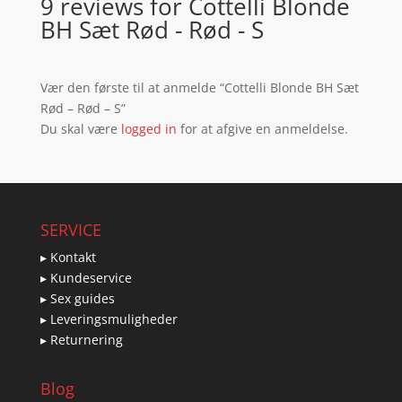
9 reviews for
Cottelli Blonde
BH Sæt Rød - Rød - S
Vær den første til at anmelde “Cottelli Blonde BH Sæt
Rød – Rød – S”
Du skal være
logged in
for at afgive en anmeldelse.
SERVICE
▸ Kontakt
▸ Kundeservice
▸ Sex guides
▸ Leveringsmuligheder
▸ Returnering
Blog