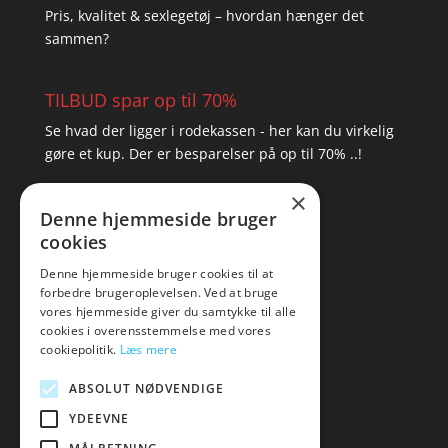
Pris, kvalitet & sexlegetøj – hvordan hænger det
sammen?
TILBUD spar op til 70%
Se hvad der ligger i rodekassen - her kan du virkelig
gøre et kup. Der er besparelser på op til 70% ..!
×
▸ Se tilbuddene her
Denne hjemmeside bruger
cookies
Artikel oversigt
Amare
Denne hjemmeside bruger cookies til at
forbedre brugeroplevelsen. Ved at bruge
Tlf: 7876 8672
vores hjemmeside giver du samtykke til alle
Mail:
hej@amare.dk
cookies i overensstemmelse med vores
cookiepolitik.
Læs mere
ABSOLUT NØDVENDIGE
YDEEVNE