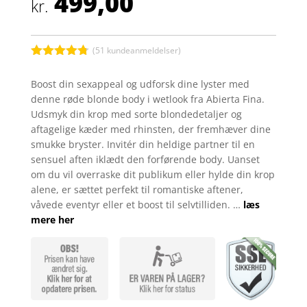
499,00
kr.
(
51
kundeanmeldelser)
Bedømt
som
4.7
Boost din sexappeal og udforsk dine lyster med
ud af 5
denne røde blonde body i wetlook fra Abierta Fina.
baseret på
kundebedø
Udsmyk din krop med sorte blondedetaljer og
mmelser
aftagelige kæder med rhinsten, der fremhæver dine
smukke bryster. Invitér din heldige partner til en
sensuel aften iklædt den forførende body. Uanset
om du vil overraske dit publikum eller hylde din krop
alene, er sættet perfekt til romantiske aftener,
våvede eventyr eller et boost til selvtilliden. …
læs
mere her