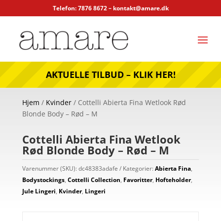
Telefon: 7876 8672 –
kontakt@amare.dk
AKTUELLE TILBUD – KLIK HER!
Hjem
/
Kvinder
/ Cottelli Abierta Fina Wetlook Rød
Blonde Body – Rød – M
Cottelli Abierta Fina Wetlook
Rød Blonde Body – Rød – M
Varenummer (SKU):
dc48383adafe
Kategorier:
Abierta Fina
,
Bodystockings
,
Cottelli Collection
,
Favoritter
,
Hofteholder
,
Jule Lingeri
,
Kvinder
,
Lingeri