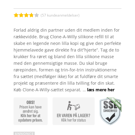
(
57
kundeanmeldelser)
Bedømt
som
Forlad aldrig din partner uden dit medlem inden for
3.7
ud
rækkevidde. Brug Clone-A-Willy silikone refill til at
af 5
baseret
skabe en legende neon lilla kopi og give den perfekte
på
hjemmelavede gave direkte fra dit”hjerte”. Tag de to
kundebed
ømmels
krukker fra røret og bland den lilla silikone masse
er
med den gennemsigtige masse. Du skal bruge
rørepinden, formen og trin-for-trin instruktionerne
fra sættet (medfølger ikke) for at fuldføre dit smarte
projekt og præsentere din lilla tvilling for din skat.
Køb Clone-A-Willy-sættet separat. …
læs mere her