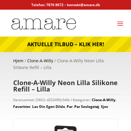
Telefon: 7876 8672 –
kontakt@amare.dk
AKTUELLE TILBUD – KLIK HER!
Hjem
/
Clone-A-Willy
/ Clone-A-Willy Neon Lilla
Silikone Refill – Lilla
Clone-A-Willy Neon Lilla Silikone
Refill – Lilla
Varenummer (SKU):
d202490c54fe
Kategorier:
Clone-A-Willy
,
Favoritter
,
Lav Din Egen Dildo
,
Par
,
Par Sexlegetøj
,
Sjov