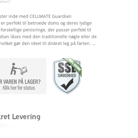
799,00.
kr. 679,15.
lser)
e lyster inde med CELLMATE Guardian
 er perfekt til betroede doms og deres lydige
orskellige penisringe, der passer perfekt til
rdian låses med den traditionelle nøgle eller de
ilket gør den ideel til diskret leg på farten. …