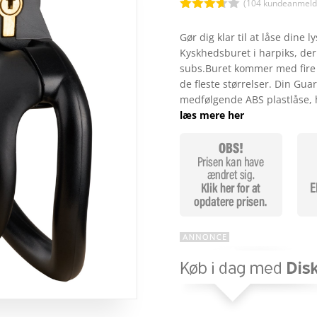
kr. 
(
104
kundeanmelde
Bedømt
som
Gør dig klar til at låse din
3.6
ud
Kyskhedsburet i harpiks, der
af 5
baseret
subs.Buret kommer med fire f
på
de fleste størrelser. Din Gua
kundebed
ømmels
medfølgende ABS plastlåse, hv
er
læs mere her