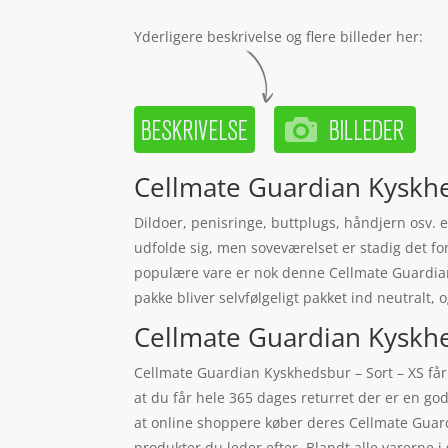
Yderligere beskrivelse og flere billeder her:
Cellmate Guardian Kyskhe
Dildoer, penisringe, buttplugs, håndjern osv. 
udfolde sig, men soveværelset er stadig det for
populære vare er nok denne Cellmate Guardian K
pakke bliver selvfølgeligt pakket ind neutralt,
Cellmate Guardian Kyskheds
Cellmate Guardian Kyskhedsbur – Sort – XS får 
at du får hele 365 dages returret der er en go
at online shoppere køber deres Cellmate Guard
produkter du leder efter. Blandt alle varerne 