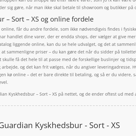
ader sig gøre, når man ikke skal betale til showroom og butikker på 
 – Sort – XS og online fordele
online, får du andre fordele, som ikke nødvendigvis findes i fysisk
ar handlet dine varer, der er endda shops, der vælger at give mere 
log liggende online, kan du se hele udvalget, og det at sammenllig
ag at sammenligne priser – du kan gøre det når du sidder på toilette
t skulle få det hele til at passe med de forskellige buslinjer og t
dig arbejde, og det kan frit vælges, når du angiver leveringadresse. 
gen kø online – det er bare direkte til betaling, og så er du videre,
evel.
ian Kyskhedsbur – Sort – XS på nettet, og de ender oftest ud med a
Guardian Kyskhedsbur - Sort - XS