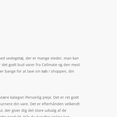
 med sexlegetøj, der er mange steder, man kan
 er det godt bud varer fra Cellmate og den mest
r bange for at lave sin køb i shoppen, din
ære kategori Personlig pleje. Det er ret godt
eturnere din vare. Det er efterhånden velkendt
, der giver dig det store udvalg af de
dette produkt. Når du handler online kan