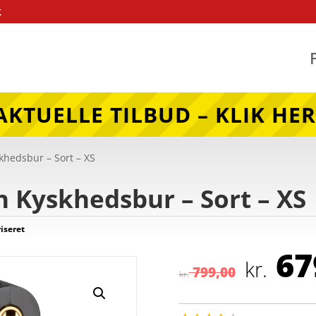
k
AKTUELLE TILBUD – KLIK HER
khedsbur – Sort – XS
 Kyskhedsbur – Sort – XS
iseret
Den
67
opr
kr.
799,00
kr.
pris
var: