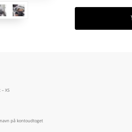
 – XS
 navn på kontoudtoget