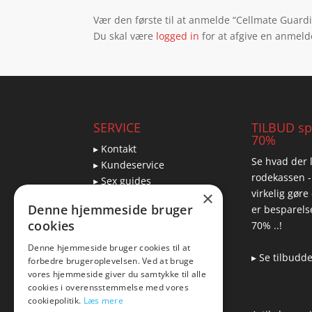
Vær den første til at anmelde “Cellmate Guard
Du skal være
logged in
for at afgive en anmeld
SERVICE
TILBUD spa
70%
▸ Kontakt
Se hvad der l
▸ Kundeservice
rodekassen -
▸ Sex guides
virkelig gøre
×
▸ Leveringsmuligheder
Denne hjemmeside bruger
er besparelse
▸ Returnering
cookies
70% ..!
Denne hjemmeside bruger cookies til at
▸ Se tilbudd
forbedre brugeroplevelsen. Ved at bruge
Blog
vores hjemmeside giver du samtykke til alle
cookies i overensstemmelse med vores
Pris, kvalitet & sexlegetøj
cookiepolitik.
Læs mere
– hvordan hænger det