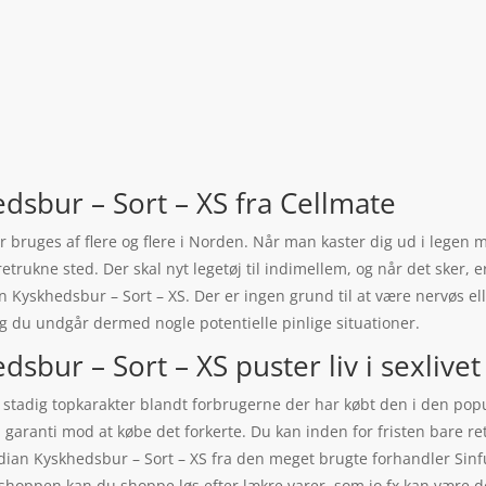
dsbur – Sort – XS fra Cellmate
er bruges af flere og flere i Norden. Når man kaster dig ud i legen
etrukne sted. Der skal nyt legetøj til indimellem, og når det sker,
yskhedsbur – Sort – XS. Der er ingen grund til at være nervøs elle
 og du undgår dermed nogle potentielle pinlige situationer.
bur – Sort – XS puster liv i sexlivet
stadig topkarakter blandt forbrugerne der har købt den i den popul
d garanti mod at købe det forkerte. Du kan inden for fristen bare r
ian Kyskhedsbur – Sort – XS fra den meget brugte forhandler Sinful
i shoppen kan du shoppe løs efter lækre varer, som jo fx kan være 