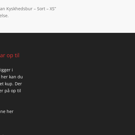
ian Kyskhedsbur – Sort – XS”
else.
r op til
igger i
 her kan du
 et kup. Der
r på op til
ene her