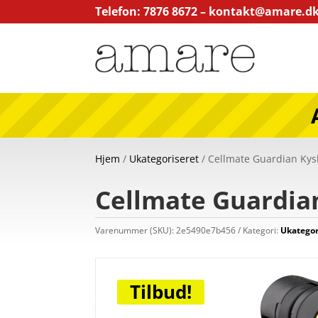
Telefon: 7876 8672 –
kontakt@amare.d
Hjem
/
Ukategoriseret
/ Cellmate Guardian Kys
Cellmate Guardian
Varenummer (SKU):
2e5490e7b456
Kategori:
Ukategor
Tilbud!