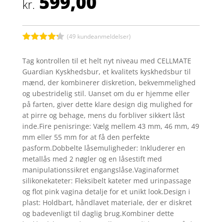
599,00
kr.
(
49
kundeanmeldelser)
Bedømt
som
4.2
Tag kontrollen til et helt nyt niveau med CELLMATE
ud af 5
Guardian Kyskhedsbur, et kvalitets kyskhedsbur til
baseret
på
mænd, der kombinerer diskretion, bekvemmelighed
kundebedø
og ubestridelig stil. Uanset om du er hjemme eller
mmelser
på farten, giver dette klare design dig mulighed for
at pirre og behage, mens du forbliver sikkert låst
inde.Fire penisringe: Vælg mellem 43 mm, 46 mm, 49
mm eller 55 mm for at få den perfekte
pasform.Dobbelte låsemuligheder: Inkluderer en
metallås med 2 nøgler og en låsestift med
manipulationssikret engangslåse.Vaginaformet
silikonekateter: Fleksibelt kateter med urinpassage
og flot pink vagina detalje for et unikt look.Design i
plast: Holdbart, håndlavet materiale, der er diskret
og badevenligt til daglig brug.Kombiner dette