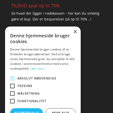
TILBUD spar op til 70%
Se hvad der ligger i rodekassen - her kan du virkelig
gøre et kup. Der er besparelser på op til 70% ..!
×
▸ Se tilbuddene her
Denne hjemmeside bruger
cookies
Artikel oversigt
Amare
Denne hjemmeside bruger cookies til at
forbedre brugeroplevelsen. Ved at bruge
Tlf: 7876 8672
vores hjemmeside giver du samtykke til alle
Mail:
hej@amare.dk
cookies i overensstemmelse med vores
cookiepolitik.
Læs mere
ABSOLUT NØDVENDIGE
YDEEVNE
MÅLRETNING
FUNKTIONALITET
ACCEPTER ALLE
AFVIS ALLE