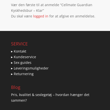
Vær den første til at anmelde “Cellmate Guardian
Kyskhedsbur – Klar”
Du skal være
logged in
for at afgive en anmeldelse.
SERVICE
▸ Kontakt
▸ Kundeservice
▸ Sex guides
▸ Leveringsmuligheder
▸ Returnering
Blog
Pris, kvalitet & sexlegetøj – hvordan hænger det
sammen?