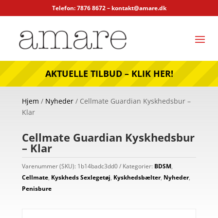
Telefon: 7876 8672 –
kontakt@amare.dk
AKTUELLE TILBUD – KLIK HER!
Hjem
/
Nyheder
/ Cellmate Guardian Kyskhedsbur –
Klar
Cellmate Guardian Kyskhedsbur
– Klar
Varenummer (SKU):
1b14badc3dd0
Kategorier:
BDSM
,
Cellmate
,
Kyskheds Sexlegetøj
,
Kyskhedsbælter
,
Nyheder
,
Penisbure