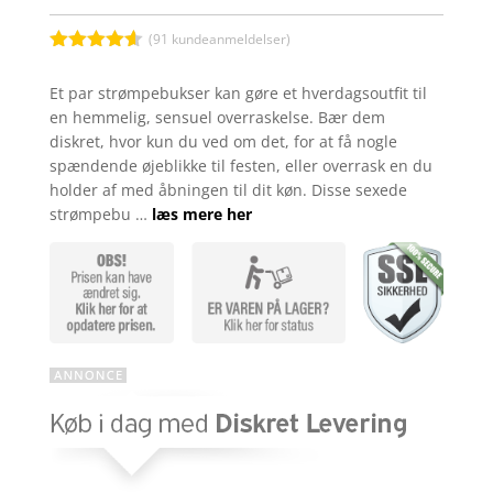
pris
pris
var:
er:
kr. 89,00.
kr. 59,00
(
91
kundeanmeldelser)
Bedømt
som
4.5
Et par strømpebukser kan gøre et hverdagsoutfit til
ud af 5
en hemmelig, sensuel overraskelse. Bær dem
baseret
på
diskret, hvor kun du ved om det, for at få nogle
kundebedø
spændende øjeblikke til festen, eller overrask en du
mmelser
holder af med åbningen til dit køn. Disse sexede
strømpebu …
læs mere her