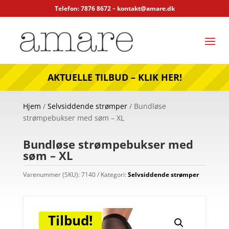
Telefon: 7876 8672 –
kontakt@amare.dk
AKTUELLE TILBUD – KLIK HER!
Hjem
/
Selvsiddende strømper
/ Bundløse
strømpebukser med søm – XL
Bundløse strømpebukser med
søm – XL
Varenummer (SKU):
7140
Kategori:
Selvsiddende strømper
Tilbud!