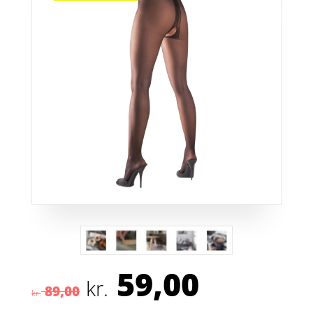
59,00
Den
Den
kr.
89,00
oprindelige
aktuelle
kr.