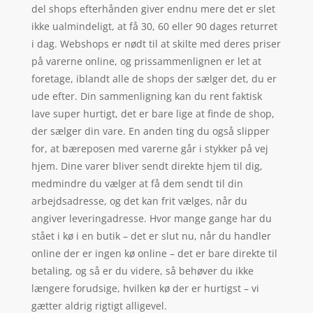
del shops efterhånden giver endnu mere det er slet
ikke ualmindeligt, at få 30, 60 eller 90 dages returret
i dag. Webshops er nødt til at skilte med deres priser
på varerne online, og prissammenlignen er let at
foretage, iblandt alle de shops der sælger det, du er
ude efter. Din sammenligning kan du rent faktisk
lave super hurtigt, det er bare lige at finde de shop,
der sælger din vare. En anden ting du også slipper
for, at bæreposen med varerne går i stykker på vej
hjem. Dine varer bliver sendt direkte hjem til dig,
medmindre du vælger at få dem sendt til din
arbejdsadresse, og det kan frit vælges, når du
angiver leveringadresse. Hvor mange gange har du
stået i kø i en butik – det er slut nu, når du handler
online der er ingen kø online – det er bare direkte til
betaling, og så er du videre, så behøver du ikke
længere forudsige, hvilken kø der er hurtigst – vi
gætter aldrig rigtigt alligevel.