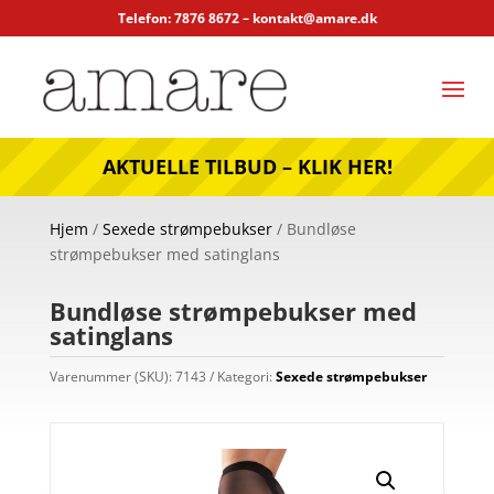
Telefon: 7876 8672 –
kontakt@amare.dk
AKTUELLE TILBUD – KLIK HER!
Hjem
/
Sexede strømpebukser
/ Bundløse
strømpebukser med satinglans
Bundløse strømpebukser med
satinglans
Varenummer (SKU):
7143
Kategori:
Sexede strømpebukser