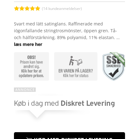
(
14
kundeanmeldelser)
Bedømt
som
4.9
Svart med lätt satinglans. Raffinerade med
ud af 5
iögonfallande stringtrosmönster, öppen gren. Tå-
baseret på
kundebedøm
och hälförstärkning. 89% polyamid, 11% elastan. …
melser
læs mere her