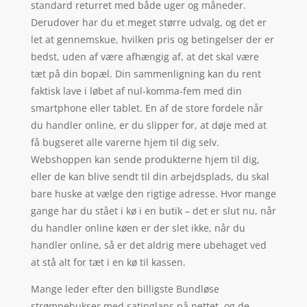
standard returret med både uger og måneder.
Derudover har du et meget større udvalg, og det er
let at gennemskue, hvilken pris og betingelser der er
bedst, uden af være afhængig af, at det skal være
tæt på din bopæl. Din sammenligning kan du rent
faktisk lave i løbet af nul-komma-fem med din
smartphone eller tablet. En af de store fordele når
du handler online, er du slipper for, at døje med at
få bugseret alle varerne hjem til dig selv.
Webshoppen kan sende produkterne hjem til dig,
eller de kan blive sendt til din arbejdsplads, du skal
bare huske at vælge den rigtige adresse. Hvor mange
gange har du stået i kø i en butik – det er slut nu, når
du handler online køen er der slet ikke, når du
handler online, så er det aldrig mere ubehaget ved
at stå alt for tæt i en kø til kassen.
Mange leder efter den billigste Bundløse
strømpebukser med satinglans på nettet, og de