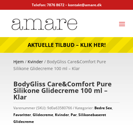
Telefon: 7876 8672 –
kontakt@amare.dk
AKTUELLE TILBUD – KLIK HER!
Hjem
/
Kvinder
/ BodyGliss Care&Comfort Pure
Silikone Glidecreme 100 ml – Klar
BodyGliss Care&Comfort Pure
Silikone Glidecreme 100 ml –
Klar
Varenummer (SKU):
9d0a63580766
Kategorier:
Bedre Sex
,
Favoritter
,
Glidecreme
,
Kvinder
,
Par
,
Silikonebaseret
Glidecreme