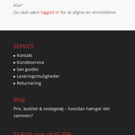
Klar”
Du skal være
logged in
for at afgive en anmeldelse.
SERVICE
▸ Kontakt
▸ Kundeservice
▸ Sex guides
▸ Leveringsmuligheder
▸ Returnering
Blog
Pris, kvalitet & sexlegetøj – hvordan hænger det
sammen?
TILBUD spar op til 70%