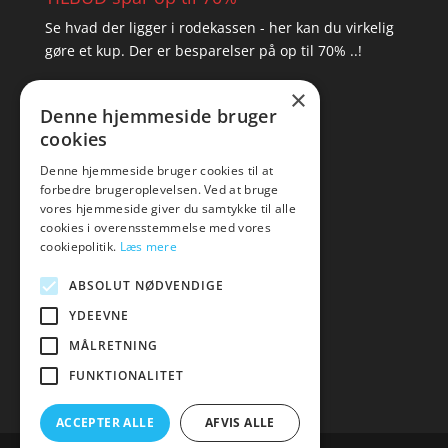
Se hvad der ligger i rodekassen - her kan du virkelig
gøre et kup. Der er besparelser på op til 70% ..!
×
▸ Se tilbuddene her
Denne hjemmeside bruger
cookies
Artikel oversigt
Amare
Denne hjemmeside bruger cookies til at
forbedre brugeroplevelsen. Ved at bruge
Tlf: 7876 8672
vores hjemmeside giver du samtykke til alle
Mail:
hej@amare.dk
cookies i overensstemmelse med vores
cookiepolitik.
Læs mere
ABSOLUT NØDVENDIGE
YDEEVNE
MÅLRETNING
FUNKTIONALITET
ACCEPTER ALLE
AFVIS ALLE