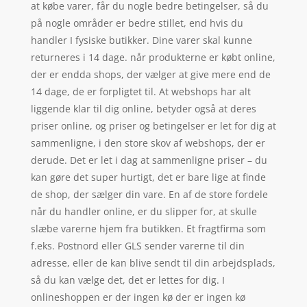
at købe varer, får du nogle bedre betingelser, så du
på nogle områder er bedre stillet, end hvis du
handler I fysiske butikker. Dine varer skal kunne
returneres i 14 dage. når produkterne er købt online,
der er endda shops, der vælger at give mere end de
14 dage, de er forpligtet til. At webshops har alt
liggende klar til dig online, betyder også at deres
priser online, og priser og betingelser er let for dig at
sammenligne, i den store skov af webshops, der er
derude. Det er let i dag at sammenligne priser – du
kan gøre det super hurtigt, det er bare lige at finde
de shop, der sælger din vare. En af de store fordele
når du handler online, er du slipper for, at skulle
slæbe varerne hjem fra butikken. Et fragtfirma som
f.eks. Postnord eller GLS sender varerne til din
adresse, eller de kan blive sendt til din arbejdsplads,
så du kan vælge det, det er lettes for dig. I
onlineshoppen er der ingen kø der er ingen kø