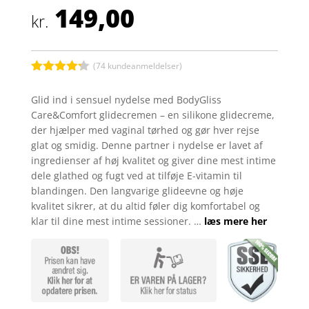
149,00
kr.
(
74
kundeanmeldelser)
Bedømt
som
4.2
Glid ind i sensuel nydelse med BodyGliss
ud af 5
Care&Comfort glidecremen – en silikone glidecreme,
baseret
på
der hjælper med vaginal tørhed og gør hver rejse
kundebedø
glat og smidig. Denne partner i nydelse er lavet af
mmelser
ingredienser af høj kvalitet og giver dine mest intime
dele glathed og fugt ved at tilføje E-vitamin til
blandingen. Den langvarige glideevne og høje
kvalitet sikrer, at du altid føler dig komfortabel og
klar til dine mest intime sessioner. …
læs mere her