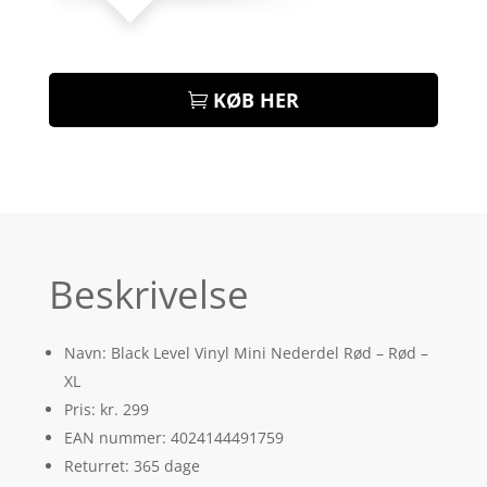
KØB HER
Beskrivelse
Navn: Black Level Vinyl Mini Nederdel Rød – Rød –
XL
Pris: kr. 299
EAN nummer: 4024144491759
Returret: 365 dage