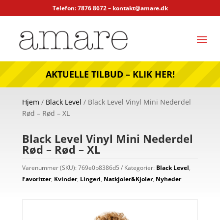
Telefon: 7876 8672 –
kontakt@amare.dk
AKTUELLE TILBUD – KLIK HER!
Hjem
/
Black Level
/ Black Level Vinyl Mini Nederdel
Rød – Rød – XL
Black Level Vinyl Mini Nederdel
Rød – Rød – XL
Varenummer (SKU):
769e0b8386d5
Kategorier:
Black Level
,
Favoritter
,
Kvinder
,
Lingeri
,
Natkjoler&Kjoler
,
Nyheder