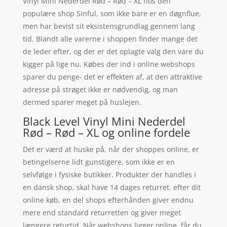
Vinyl Mini Nederdel Rød – Rød – XL hos den
populære shop Sinful, som ikke bare er en døgnflue,
men har bevist sit eksistensgrundlag gennem lang
tid. Blandt alle varerne i shoppen finder mange det
de leder efter, og der er det oplagte valg den vare du
kigger på lige nu. Købes der ind i online webshops
sparer du penge- det er effekten af, at den attraktive
adresse på strøget ikke er nødvendig, og man
dermed sparer meget på huslejen.
Black Level Vinyl Mini Nederdel
Rød – Rød – XL og online fordele
Det er værd at huske på, når der shoppes online, er
betingelserne lidt gunstigere, som ikke er en
selvfølge i fysiske butikker. Produkter der handles i
en dansk shop, skal have 14 dages returret. efter dit
online køb, en del shops efterhånden giver endnu
mere end standard returretten og giver meget
længere returtid. Når webshops ligger online, får du