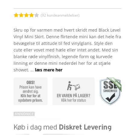
(
92
kundeanmeldelser)
Bedømt
som
4
Skru op for varmen med hvert skridt med Black Level
ud af 5
Vinyl Mini Skirt. Denne flirtende mini kan det hele fra
baseret
på
bevægelse til attitude til fed vinylglans. Style den
kundebed
cute eller vovet med hæle eller intet andet. Med sin
ømmelse
r
blanke røde vinylfinish, legende form og kurvede
linning er denne mini nederdel her for at stjæle
showet. …
læs mere her