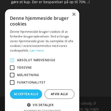
gøre et kup. Der er besparelser på op til 70% ..!
×
▸ Se tilbuddene her
Denne hjemmeside bruger
cookies
Artikel oversigt
Amare
Denne hjemmeside bruger cookies til at
forbedre brugeroplevelsen. Ved at bruge
Tlf: 7876 8672
vores hjemmeside giver du samtykke til alle
Mail:
hej@amare.dk
cookies i overensstemmelse med vores
cookiepolitik.
Læs mere
ABSOLUT NØDVENDIGE
YDEEVNE
MÅLRETNING
FUNKTIONALITET
ACCEPTER ALLE
AFVIS ALLE
Amare.dk er siden, der samler et bredt udvalg af
VIS DETALJER
spændende varer. Siden er et affailiatesite, og nogle
POWERED BY COOKIESCRIPT