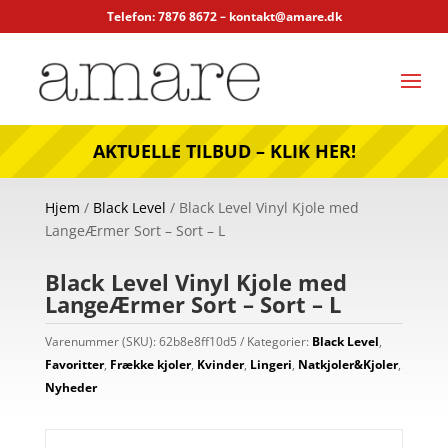
Telefon: 7876 8672 –
kontakt@amare.dk
AKTUELLE TILBUD – KLIK HER!
Hjem
/
Black Level
/ Black Level Vinyl Kjole med
LangeÆrmer Sort – Sort – L
Black Level Vinyl Kjole med
LangeÆrmer Sort – Sort – L
Varenummer (SKU):
62b8e8ff10d5
Kategorier:
Black Level
,
Favoritter
,
Frække kjoler
,
Kvinder
,
Lingeri
,
Natkjoler&Kjoler
,
Nyheder