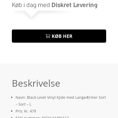
KØB HER
Beskrivelse
Navn: Black Level Vinyl Kjole med LangeÆrmer Sort
– Sort – L
Pris: kr. 479
EAN nummer: 4024144496112