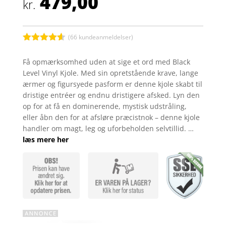
479,00
kr.
(
66
kundeanmeldelser)
Bedømt
som
4.5
Få opmærksomhed uden at sige et ord med Black
ud af 5
Level Vinyl Kjole. Med sin opretstående krave, lange
baseret
på
ærmer og figursyede pasform er denne kjole skabt til
kundebedø
dristige entréer og endnu dristigere afsked. Lyn den
mmelser
op for at få en dominerende, mystisk udstråling,
eller åbn den for at afsløre præcistnok – denne kjole
handler om magt, leg og uforbeholden selvtillid. …
læs mere her