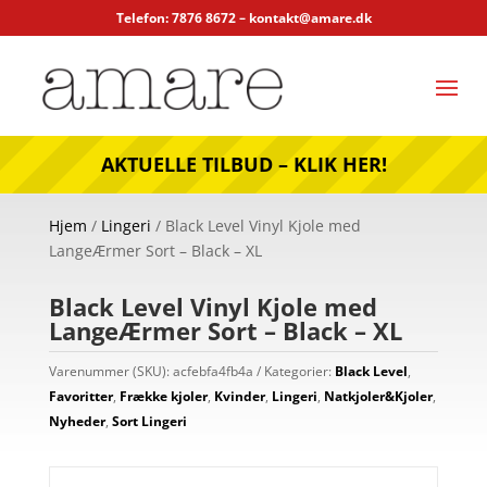
Telefon: 7876 8672 –
kontakt@amare.dk
AKTUELLE TILBUD – KLIK HER!
Hjem
/
Lingeri
/ Black Level Vinyl Kjole med
LangeÆrmer Sort – Black – XL
Black Level Vinyl Kjole med
LangeÆrmer Sort – Black – XL
Varenummer (SKU):
acfebfa4fb4a
Kategorier:
Black Level
,
Favoritter
,
Frække kjoler
,
Kvinder
,
Lingeri
,
Natkjoler&Kjoler
,
Nyheder
,
Sort Lingeri