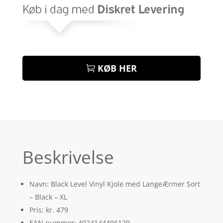
KØB HER
Beskrivelse
Navn: Black Level Vinyl Kjole med LangeÆrmer Sort
– Black – XL
Pris: kr. 479
EAN nummer: 4024144496129