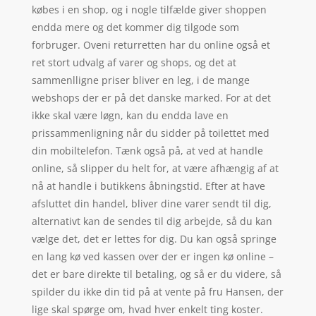
købes i en shop, og i nogle tilfælde giver shoppen
endda mere og det kommer dig tilgode som
forbruger. Oveni returretten har du online også et
ret stort udvalg af varer og shops, og det at
sammenlligne priser bliver en leg, i de mange
webshops der er på det danske marked. For at det
ikke skal være løgn, kan du endda lave en
prissammenligning når du sidder på toilettet med
din mobiltelefon. Tænk også på, at ved at handle
online, så slipper du helt for, at være afhængig af at
nå at handle i butikkens åbningstid. Efter at have
afsluttet din handel, bliver dine varer sendt til dig,
alternativt kan de sendes til dig arbejde, så du kan
vælge det, det er lettes for dig. Du kan også springe
en lang kø ved kassen over der er ingen kø online –
det er bare direkte til betaling, og så er du videre, så
spilder du ikke din tid på at vente på fru Hansen, der
lige skal spørge om, hvad hver enkelt ting koster.