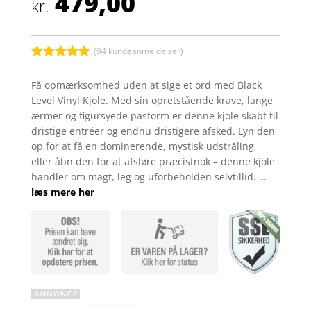
479,00
kr.
(
94
kundeanmeldelser)
Bedømt
som
4.8
Få opmærksomhed uden at sige et ord med Black
ud af 5
Level Vinyl Kjole. Med sin opretstående krave, lange
baseret på
kundebedøm
ærmer og figursyede pasform er denne kjole skabt til
melser
dristige entréer og endnu dristigere afsked. Lyn den
op for at få en dominerende, mystisk udstråling,
eller åbn den for at afsløre præcistnok – denne kjole
handler om magt, leg og uforbeholden selvtillid. …
læs mere her