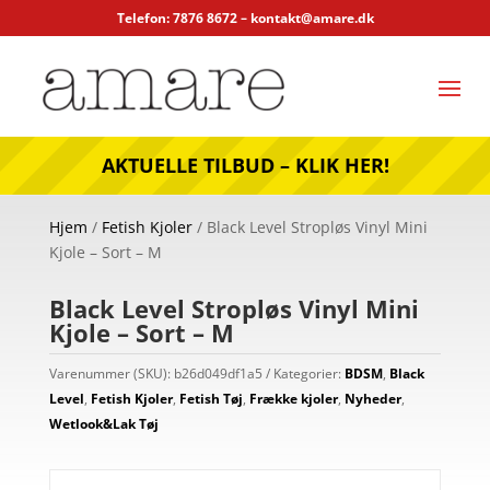
Telefon: 7876 8672 –
kontakt@amare.dk
AKTUELLE TILBUD – KLIK HER!
Hjem
/
Fetish Kjoler
/ Black Level Stropløs Vinyl Mini
Kjole – Sort – M
Black Level Stropløs Vinyl Mini
Kjole – Sort – M
Varenummer (SKU):
b26d049df1a5
Kategorier:
BDSM
,
Black
Level
,
Fetish Kjoler
,
Fetish Tøj
,
Frække kjoler
,
Nyheder
,
Wetlook&Lak Tøj