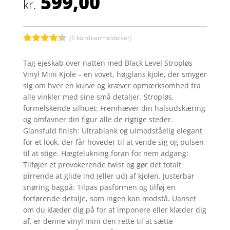
599,00
kr.
(
6
kundeanmeldelser)
Bedømt
som
4.3
Tag ejeskab over natten med Black Level Stropløs
ud af 5
Vinyl Mini Kjole – en vovet, højglans kjole, der smyger
baseret
på
sig om hver en kurve og kræver opmærksomhed fra
kundebedø
alle vinkler med sine små detaljer. Stropløs,
mmelser
formelskende silhuet: Fremhæver din halsudskæring
og omfavner din figur alle de rigtige steder.
Glansfuld finish: Ultrablank og uimodståelig elegant
for et look, der får hoveder til at vende sig og pulsen
til at stige. Hægtelukning foran for nem adgang:
Tilføjer et provokerende twist og gør det totalt
pirrende at glide ind (eller ud) af kjolen. Justerbar
snøring bagpå: Tilpas pasformen og tilføj en
forførende detalje, som ingen kan modstå. Uanset
om du klæder dig på for at imponere eller klæder dig
af, er denne vinyl mini den rette til at sætte