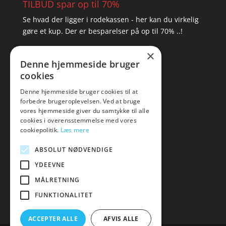
TILBUD spar op til 70%
Se hvad der ligger i rodekassen - her kan du virkelig
gøre et kup. Der er besparelser på op til 70% ..!
×
▸ Se tilbuddene her
Denne hjemmeside bruger
cookies
Artikel oversigt
Amare
Denne hjemmeside bruger cookies til at
forbedre brugeroplevelsen. Ved at bruge
Tlf: 7876 8672
vores hjemmeside giver du samtykke til alle
Mail:
hej@amare.dk
cookies i overensstemmelse med vores
cookiepolitik.
Læs mere
ABSOLUT NØDVENDIGE
YDEEVNE
MÅLRETNING
FUNKTIONALITET
ACCEPTER ALLE
AFVIS ALLE