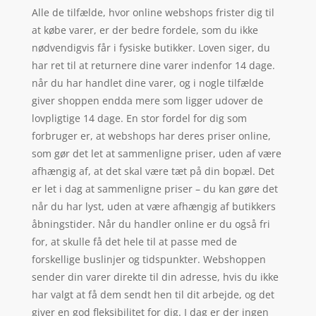
Alle de tilfælde, hvor online webshops frister dig til
at købe varer, er der bedre fordele, som du ikke
nødvendigvis får i fysiske butikker. Loven siger, du
har ret til at returnere dine varer indenfor 14 dage.
når du har handlet dine varer, og i nogle tilfælde
giver shoppen endda mere som ligger udover de
lovpligtige 14 dage. En stor fordel for dig som
forbruger er, at webshops har deres priser online,
som gør det let at sammenligne priser, uden af være
afhængig af, at det skal være tæt på din bopæl. Det
er let i dag at sammenligne priser – du kan gøre det
når du har lyst, uden at være afhængig af butikkers
åbningstider. Når du handler online er du også fri
for, at skulle få det hele til at passe med de
forskellige buslinjer og tidspunkter. Webshoppen
sender din varer direkte til din adresse, hvis du ikke
har valgt at få dem sendt hen til dit arbejde, og det
giver en god fleksibilitet for dig. I dag er der ingen