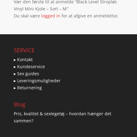
Vær den første til at anmelde “Black Level Stropløs
Vinyl Mini Kjole – Sort – M”
Du skal være
logged in
for at afgive en anmeldelse.
SERVICE
▸ Kontakt
▸ Kundeservice
▸ Sex guides
▸ Leveringsmuligheder
▸ Returnering
Blog
Pris, kvalitet & sexlegetøj – hvordan hænger det
sammen?