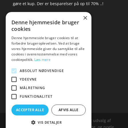
gøre et kup. Der er besparelser på op til 70% ..!
×
▸ Se tilbuddene her
Denne hjemmeside bruger
cookies
Artikel oversigt
Amare
Denne hjemmeside bruger cookies til at
forbedre brugeroplevelsen. Ved at bruge
Tlf: 7876 8672
vores hjemmeside giver du samtykke til alle
Mail:
hej@amare.dk
cookies i overensstemmelse med vores
cookiepolitik.
Læs mere
ABSOLUT NØDVENDIGE
YDEEVNE
MÅLRETNING
FUNKTIONALITET
ACCEPTER ALLE
AFVIS ALLE
Amare.dk er siden, der samler et bredt udvalg af
VIS DETALJER
spændende varer. Siden er et affailiatesite, og nogle