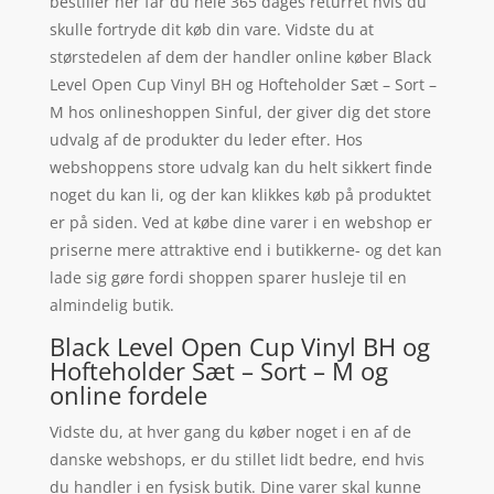
bestiller her får du hele 365 dages returret hvis du
skulle fortryde dit køb din vare. Vidste du at
størstedelen af dem der handler online køber Black
Level Open Cup Vinyl BH og Hofteholder Sæt – Sort –
M hos onlineshoppen Sinful, der giver dig det store
udvalg af de produkter du leder efter. Hos
webshoppens store udvalg kan du helt sikkert finde
noget du kan li, og der kan klikkes køb på produktet
er på siden. Ved at købe dine varer i en webshop er
priserne mere attraktive end i butikkerne- og det kan
lade sig gøre fordi shoppen sparer husleje til en
almindelig butik.
Black Level Open Cup Vinyl BH og
Hofteholder Sæt – Sort – M og
online fordele
Vidste du, at hver gang du køber noget i en af de
danske webshops, er du stillet lidt bedre, end hvis
du handler i en fysisk butik. Dine varer skal kunne