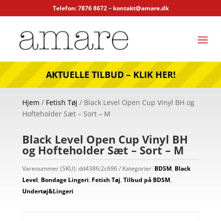
Telefon: 7876 8672 –
kontakt@amare.dk
AKTUELLE TILBUD – KLIK HER!
Hjem
/
Fetish Tøj
/ Black Level Open Cup Vinyl BH og
Hofteholder Sæt – Sort – M
Black Level Open Cup Vinyl BH
og Hofteholder Sæt – Sort – M
Varenummer (SKU):
dd438fc2c696
Kategorier:
BDSM
,
Black
Level
,
Bondage Lingeri
,
Fetish Tøj
,
Tilbud på BDSM
,
Undertøj&Lingeri