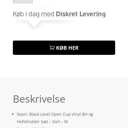
KØB HER
Beskrivelse
Navn: Black Level Open Cup Vinyl BH og
Hofteholder Sæt – Sort – M