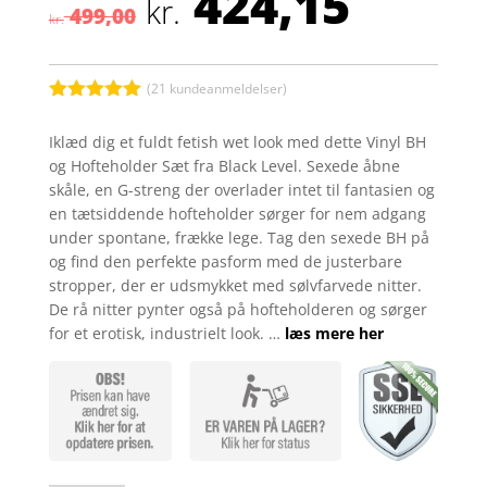
424,15
Den
Den
kr.
499,00
oprindelige
aktuel
kr.
pris
pris
var:
er:
kr. 499,00.
kr. 424
(
21
kundeanmeldelser)
Bedømt
som
5
ud
Iklæd dig et fuldt fetish wet look med dette Vinyl BH
af 5
og Hofteholder Sæt fra Black Level. Sexede åbne
baseret på
kundebedøm
skåle, en G-streng der overlader intet til fantasien og
melser
en tætsiddende hofteholder sørger for nem adgang
under spontane, frække lege. Tag den sexede BH på
og find den perfekte pasform med de justerbare
stropper, der er udsmykket med sølvfarvede nitter.
De rå nitter pynter også på hofteholderen og sørger
for et erotisk, industrielt look. …
læs mere her