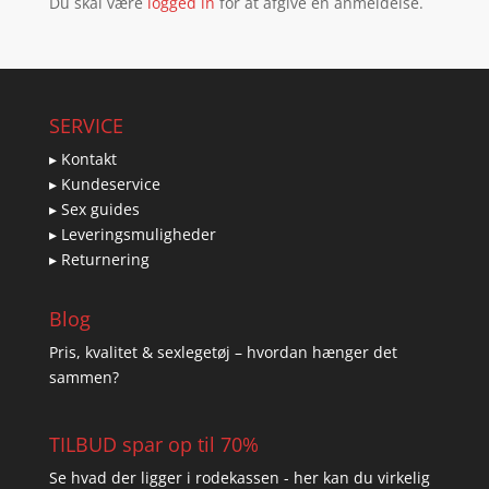
Du skal være
logged in
for at afgive en anmeldelse.
SERVICE
▸ Kontakt
▸ Kundeservice
▸ Sex guides
▸ Leveringsmuligheder
▸ Returnering
Blog
Pris, kvalitet & sexlegetøj – hvordan hænger det
sammen?
TILBUD spar op til 70%
Se hvad der ligger i rodekassen - her kan du virkelig