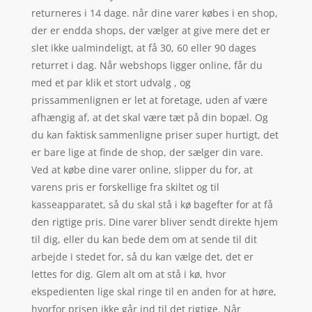
returneres i 14 dage. når dine varer købes i en shop,
der er endda shops, der vælger at give mere det er
slet ikke ualmindeligt, at få 30, 60 eller 90 dages
returret i dag. Når webshops ligger online, får du
med et par klik et stort udvalg , og
prissammenlignen er let at foretage, uden af være
afhængig af, at det skal være tæt på din bopæl. Og
du kan faktisk sammenligne priser super hurtigt, det
er bare lige at finde de shop, der sælger din vare.
Ved at købe dine varer online, slipper du for, at
varens pris er forskellige fra skiltet og til
kasseapparatet, så du skal stå i kø bagefter for at få
den rigtige pris. Dine varer bliver sendt direkte hjem
til dig, eller du kan bede dem om at sende til dit
arbejde i stedet for, så du kan vælge det, det er
lettes for dig. Glem alt om at stå i kø, hvor
ekspedienten lige skal ringe til en anden for at høre,
hvorfor prisen ikke går ind til det rigtige. Når