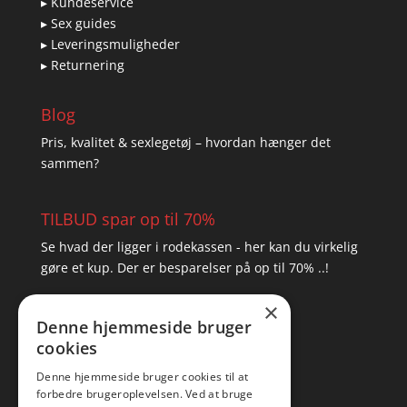
▸ Kundeservice
▸ Sex guides
▸ Leveringsmuligheder
▸ Returnering
Blog
Pris, kvalitet & sexlegetøj – hvordan hænger det
sammen?
TILBUD spar op til 70%
Se hvad der ligger i rodekassen - her kan du virkelig
gøre et kup. Der er besparelser på op til 70% ..!
×
▸ Se tilbuddene her
Denne hjemmeside bruger
cookies
Artikel oversigt
Amare
Denne hjemmeside bruger cookies til at
forbedre brugeroplevelsen. Ved at bruge
Tlf: 7876 8672