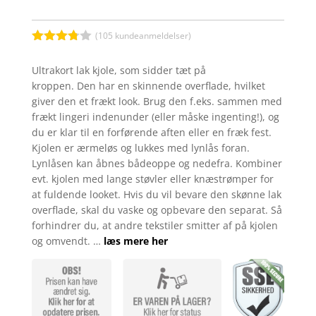
(
105
kundeanmeldelser)
Bedømt
som
Ultrakort lak kjole, som sidder tæt på
3.7
ud
kroppen. Den har en skinnende overflade, hvilket
af 5
baseret
giver den et frækt look. Brug den f.eks. sammen med
på
frækt lingeri indenunder (eller måske ingenting!), og
kundebed
ømmels
du er klar til en forførende aften eller en fræk fest.
er
Kjolen er ærmeløs og lukkes med lynlås foran.
Lynlåsen kan åbnes bådeoppe og nedefra. Kombiner
evt. kjolen med lange støvler eller knæstrømper for
at fuldende looket. Hvis du vil bevare den skønne lak
overflade, skal du vaske og opbevare den separat. Så
forhindrer du, at andre tekstiler smitter af på kjolen
og omvendt. …
læs mere her