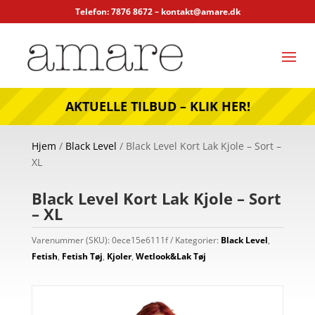
Telefon: 7876 8672 –
kontakt@amare.dk
AKTUELLE TILBUD – KLIK HER!
Hjem
/
Black Level
/ Black Level Kort Lak Kjole – Sort –
XL
Black Level Kort Lak Kjole – Sort
– XL
Varenummer (SKU):
0ece15e6111f
Kategorier:
Black Level
,
Fetish
,
Fetish Tøj
,
Kjoler
,
Wetlook&Lak Tøj