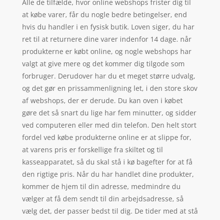
Alle de tilfælde, hvor online webshops frister dig til
at købe varer, får du nogle bedre betingelser, end
hvis du handler i en fysisk butik. Loven siger, du har
ret til at returnere dine varer indenfor 14 dage. når
produkterne er købt online, og nogle webshops har
valgt at give mere og det kommer dig tilgode som
forbruger. Derudover har du et meget større udvalg,
og det gør en prissammenligning let, i den store skov
af webshops, der er derude. Du kan oven i købet
gøre det så snart du lige har fem minutter, og sidder
ved computeren eller med din telefon. Den helt stort
fordel ved købe produkterne online er at slippe for,
at varens pris er forskellige fra skiltet og til
kasseapparatet, så du skal stå i kø bagefter for at få
den rigtige pris. Når du har handlet dine produkter,
kommer de hjem til din adresse, medmindre du
vælger at få dem sendt til din arbejdsadresse, så
vælg det, der passer bedst til dig. De tider med at stå