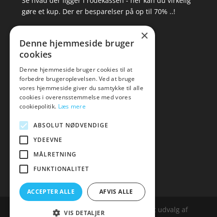
Se hvad der ligger i rodekassen - her kan du virkelig
gøre et kup. Der er besparelser på op til 70% ..!
×
▸ Se tilbuddene her
Denne hjemmeside bruger
cookies
Artikel oversigt
Amare
Denne hjemmeside bruger cookies til at
forbedre brugeroplevelsen. Ved at bruge
Tlf: 7876 8672
vores hjemmeside giver du samtykke til alle
Mail:
hej@amare.dk
cookies i overensstemmelse med vores
cookiepolitik.
Læs mere
ABSOLUT NØDVENDIGE
YDEEVNE
MÅLRETNING
FUNKTIONALITET
ACCEPTER ALLE
AFVIS ALLE
Amare.dk er siden, der samler et bredt udvalg af
VIS DETALJER