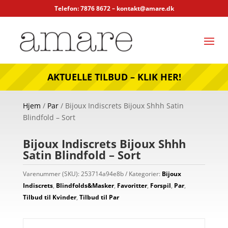
Telefon: 7876 8672 –
kontakt@amare.dk
AKTUELLE TILBUD – KLIK HER!
Hjem
/
Par
/ Bijoux Indiscrets Bijoux Shhh Satin
Blindfold – Sort
Bijoux Indiscrets Bijoux Shhh
Satin Blindfold – Sort
Varenummer (SKU):
253714a94e8b
Kategorier:
Bijoux
Indiscrets
,
Blindfolds&Masker
,
Favoritter
,
Forspil
,
Par
,
Tilbud til Kvinder
,
Tilbud til Par