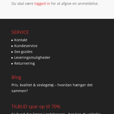
Du skal være
logged in
for at afgive en anmeldelse.
SERVICE
▸ Kontakt
▸ Kundeservice
▸ Sex guides
▸ Leveringsmuligheder
▸ Returnering
Blog
Pris, kvalitet & sexlegetøj – hvordan hænger det
sammen?
TILBUD spar op til 70%