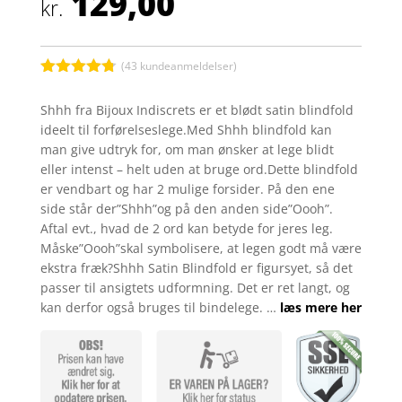
129,00
kr.
(
43
kundeanmeldelser)
Bedømt
som
4.7
Shhh fra Bijoux Indiscrets er et blødt satin blindfold
ud af 5
ideelt til forførelseslege.Med Shhh blindfold kan
baseret på
kundebedø
man give udtryk for, om man ønsker at lege blidt
mmelser
eller intenst – helt uden at bruge ord.Dette blindfold
er vendbart og har 2 mulige forsider. På den ene
side står der”Shhh”og på den anden side”Oooh”.
Aftal evt., hvad de 2 ord kan betyde for jeres leg.
Måske”Oooh”skal symbolisere, at legen godt må være
ekstra fræk?Shhh Satin Blindfold er figursyet, så det
passer til ansigtets udformning. Det er ret langt, og
kan derfor også bruges til bindelege. …
læs mere her