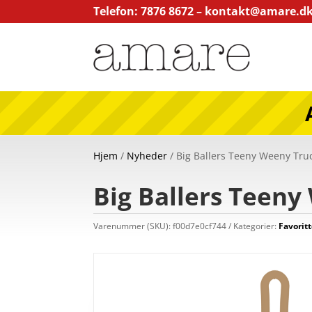
Telefon: 7876 8672 –
kontakt@amare.d
Hjem
/
Nyheder
/ Big Ballers Teeny Weeny Truc
Big Ballers Teeny
Varenummer (SKU):
f00d7e0cf744
Kategorier:
Favoritt