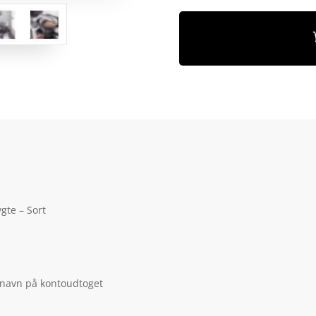
gte – Sort
 navn på kontoudtoget