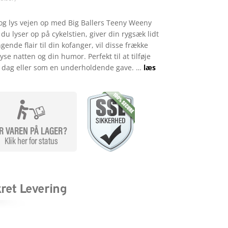
t og lys vejen op med Big Ballers Teeny Weeny
u lyser op på cykelstien, giver din rygsæk lidt
ngende flair til din kofanger, vil disse frække
se natten og din humor. Perfekt til at tilføje
ig dag eller som en underholdende gave. …
læs