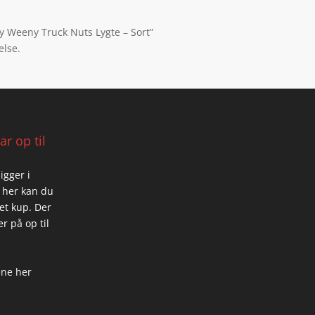
ny Weeny Truck Nuts Lygte – Sort”
else.
r op til
igger i
 her kan du
 et kup. Der
r på op til
ene her