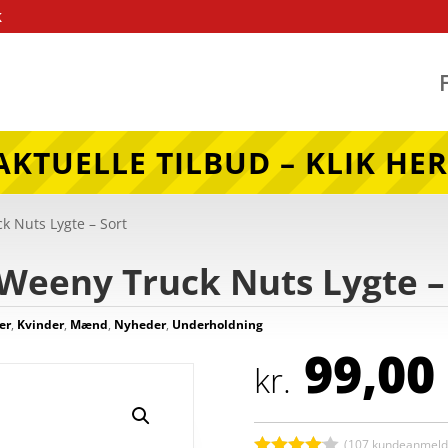
k
AKTUELLE TILBUD – KLIK HER
k Nuts Lygte – Sort
 Weeny Truck Nuts Lygte –
er
,
Kvinder
,
Mænd
,
Nyheder
,
Underholdning
99,00
kr.
(
107
kundeanmelde