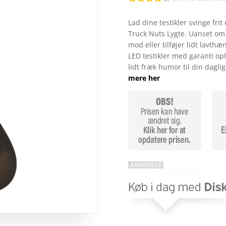
Bedømt
som
4
Lad dine testikler svinge fri
ud af 5
Truck Nuts Lygte. Uanset om d
baseret
på
mod eller tilføjer lidt lavthæ
kundebed
LED testikler med garanti oply
ømmelse
r
lidt fræk humor til din dagl
mere her