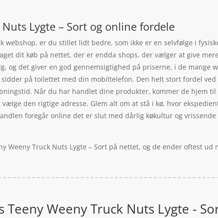
Nuts Lygte – Sort og online fordele
 webshop, er du stillet lidt bedre, som ikke er en selvfølge i fysis
taget dit køb på nettet, der er endda shops, der vælger at give mer
lg, og det giver en god gennemsigtighed på priserne, i de mange 
idder på toilettet med din mobiltelefon. Den helt stort fordel ved 
bningstid. Når du har handlet dine produkter, kommer de hjem til d
 vælge den rigtige adresse. Glem alt om at stå i kø, hvor ekspedient
r handlen foregår online det er slut med dårlig køkultur og vrissend
eny Weeny Truck Nuts Lygte – Sort på nettet, og de ender oftest ud
rs Teeny Weeny Truck Nuts Lygte - So