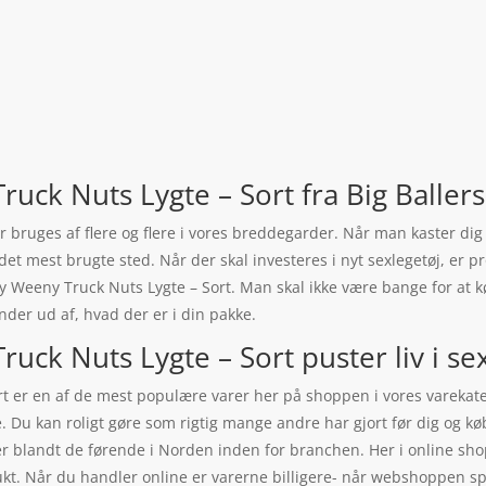
ruck Nuts Lygte – Sort fra Big Ballers
r bruges af flere og flere i vores breddegarder. Når man kaster dig
det mest brugte sted. Når der skal investeres i nyt sexlegetøj, er pr
Weeny Truck Nuts Lygte – Sort. Man skal ikke være bange for at køb
inder ud af, hvad der er i din pakke.
uck Nuts Lygte – Sort puster liv i sex
rt er en af de mest populære varer her på shoppen i vores varekat
re. Du kan roligt gøre som rigtig mange andre har gjort før dig og 
 er blandt de førende i Norden inden for branchen. Her i online sh
dukt. Når du handler online er varerne billigere- når webshoppen 