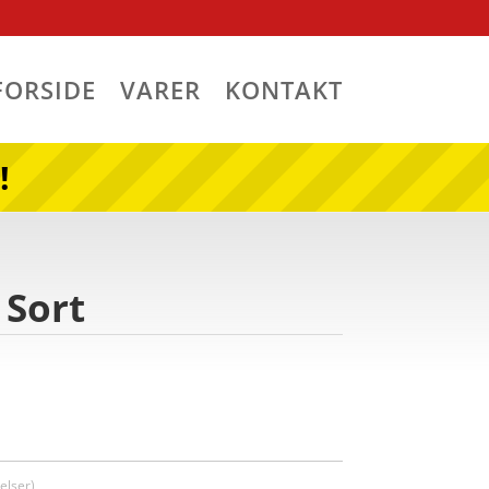
FORSIDE
VARER
KONTAKT
!
 Sort
lser)