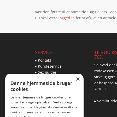
Vær den første til at anmelde “Big Ballers Tee
Du skal være
logged in
for at afgive en anmeld
SERVICE
TILBUD spa
70%
▸ Kontakt
Se hvad der l
▸ Kundeservice
rodekassen -
▸ Sex guides
virkelig gøre
×
▸ Leveringsmuligheder
Denne hjemmeside bruger
er besparelse
▸ Returnering
cookies
70% ..!
Denne hjemmeside bruger cookies til at
▸ Se tilbudd
forbedre brugeroplevelsen. Ved at bruge
Blog
vores hjemmeside giver du samtykke til alle
cookies i overensstemmelse med vores
Pris, kvalitet & sexlegetøj