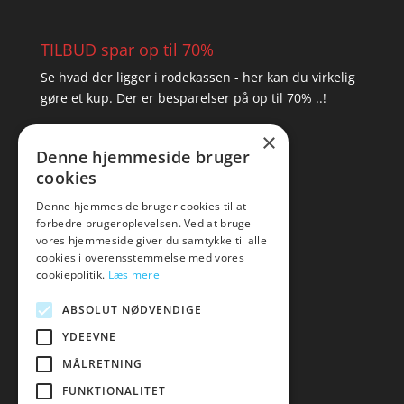
TILBUD spar op til 70%
Se hvad der ligger i rodekassen - her kan du virkelig
gøre et kup. Der er besparelser på op til 70% ..!
×
▸ Se tilbuddene her
Denne hjemmeside bruger
cookies
Artikel oversigt
Amare
Denne hjemmeside bruger cookies til at
forbedre brugeroplevelsen. Ved at bruge
Tlf: 7876 8672
vores hjemmeside giver du samtykke til alle
Mail:
hej@amare.dk
cookies i overensstemmelse med vores
cookiepolitik.
Læs mere
ABSOLUT NØDVENDIGE
YDEEVNE
MÅLRETNING
FUNKTIONALITET