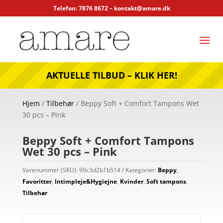
Telefon: 7876 8672 –
kontakt@amare.dk
AKTUELLE TILBUD – KLIK HER!
Hjem
/
Tilbehør
/ Beppy Soft + Comfort Tampons Wet
30 pcs – Pink
Beppy Soft + Comfort Tampons
Wet 30 pcs – Pink
Varenummer (SKU):
99c3d2b1b514
Kategorier:
Beppy
,
Favoritter
,
Intimpleje&Hygiejne
,
Kvinder
,
Soft tampons
,
Tilbehør