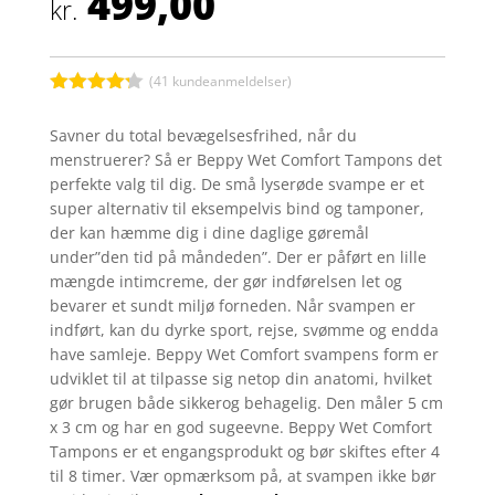
499,00
kr.
(
41
kundeanmeldelser)
Bedømt
som
4.2
Savner du total bevægelsesfrihed, når du
ud af 5
menstruerer? Så er Beppy Wet Comfort Tampons det
baseret
på
perfekte valg til dig. De små lyserøde svampe er et
kundebedø
super alternativ til eksempelvis bind og tamponer,
mmelser
der kan hæmme dig i dine daglige gøremål
under”den tid på måndeden”. Der er påført en lille
mængde intimcreme, der gør indførelsen let og
bevarer et sundt miljø forneden. Når svampen er
indført, kan du dyrke sport, rejse, svømme og endda
have samleje. Beppy Wet Comfort svampens form er
udviklet til at tilpasse sig netop din anatomi, hvilket
gør brugen både sikkerog behagelig. Den måler 5 cm
x 3 cm og har en god sugeevne. Beppy Wet Comfort
Tampons er et engangsprodukt og bør skiftes efter 4
til 8 timer. Vær opmærksom på, at svampen ikke bør