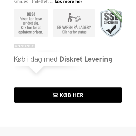
smides i toilettet. …
læs mere her
KØB HER