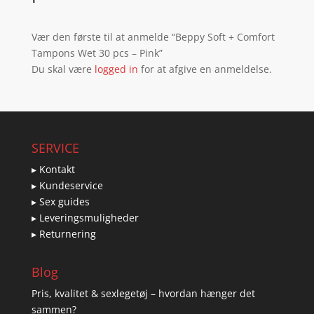
Vær den første til at anmelde “Beppy Soft + Comfort
Tampons Wet 30 pcs – Pink”
Du skal være
logged in
for at afgive en anmeldelse.
SERVICE
▸ Kontakt
▸ Kundeservice
▸ Sex guides
▸ Leveringsmuligheder
▸ Returnering
Blog
Pris, kvalitet & sexlegetøj – hvordan hænger det
sammen?