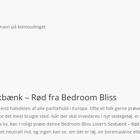
 navn på kontoudtoget
xbænk – Rød fra Bedroom Bliss
e end halvdelen af alle parforhold i Europa. Ofte vil folk gerne prø
fte det mest brugte sted. Når der skal investeres i nyt sexlegetøj, 
ra liv, kan I roligt prøve denne Bedroom Bliss Lover’s Sexbænk – Rø
 neutralt ind, og ingen kan se, om det er tøj, en boremaskine eller