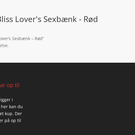
iss Lover's Sexbænk - Rød
Lover’s Sexbænk – Rød”
else.
r op til
igger i
 her kan du
 et kup. Der
r på op til