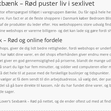
bænk – Rød puster liv i sexlivet
or efterspørgsel tilføjet i varegruppen Bænke. Du får også hele hel
are. Fun fact er at de fleste shoppere i Danmark køber Bedroom Bli
 af de produkter du leder efter. Hos webshoppens store udvalg find
ine webshops er varerne billigere- og det kan lade sig gøre fordi s
 – Rød og online fordele
ps, giver de dig lidt bedre rettigheder, fordi webshops er underl
du har købt dine varer, en del shops efterhånden giver endnu mere o
et giver en god gennemsigtighed på priserne, blandt de mange udbyd
å snart du lige har fem minutter, og sidder ved computeren eller m
 få det hele til at passe med de forskellige buslinjer og tidspunkter.
lger at få dem sendt til din arbejdsadresse, så vælg det, der passe
andel så gå bare direkte til kassen, når du har fundet dine varer, 
de sager.
Lover’s Sexbænk – Rød på nettet, og de ender oftest ud med at fin