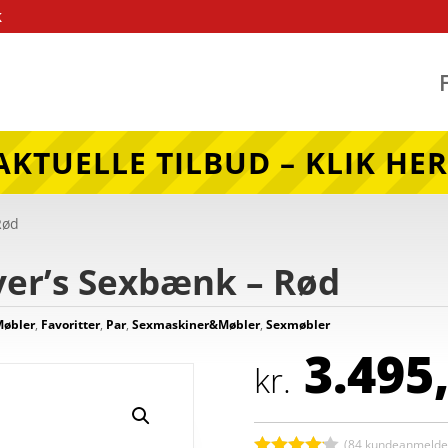
k
AKTUELLE TILBUD – KLIK HER
Rød
ver’s Sexbænk – Rød
øbler
,
Favoritter
,
Par
,
Sexmaskiner&Møbler
,
Sexmøbler
3.495
kr.
(
84
kundeanmeldel