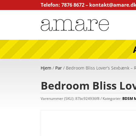
Telefon: 7876 8672 –
kontakt@amare.d
Hjem
/
Par
/ Bedroom Bliss Lover’s Sexbænk – 
Bedroom Bliss Lo
Varenummer (SKU):
87bc924936f8
Kategorier:
BDSM M