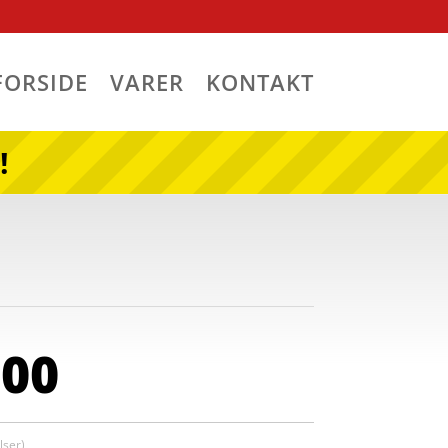
FORSIDE
VARER
KONTAKT
!
,00
ser)