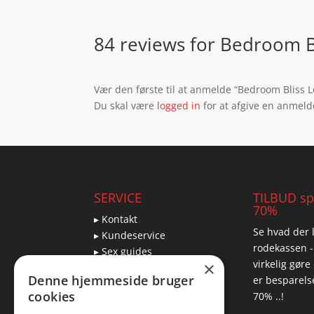
84 reviews for
Bedroom Bl
Vær den første til at anmelde “Bedroom Bliss 
Du skal være
logged in
for at afgive en anmeld
SERVICE
TILBUD spa
70%
▸ Kontakt
Se hvad der l
▸ Kundeservice
rodekassen -
▸ Sex guides
virkelig gøre
×
▸ Leveringsmuligheder
Denne hjemmeside bruger
er besparelse
▸ Returnering
cookies
70% ..!