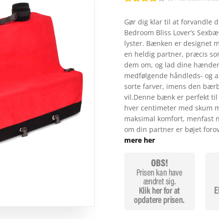
Bedømt
som
4.1
Gør dig klar til at forvandle
ud af 5
Bedroom Bliss Lover’s Sexbæn
baseret
på
lyster. Bænken er designet m
kundebedø
en heldig partner, præcis so
mmelser
dem om, og lad dine hænder, d
medfølgende håndleds- og a
sorte farver, imens den bærba
vil.Denne bænk er perfekt til
hver centimeter med skum med
maksimal komfort, menfast nok
om din partner er bøjet forov
mere her