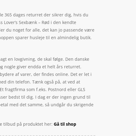
e 365 dages returret der sikrer dig, hvis du
ss Lover’s Sexbænk – Rød i den kendte
er du noget for alle, det kan jo passende være
hoppen sparer husleje til en almindelig butik.
agt en lovgivning, de skal følge. Den danske
g nogle giver endda et helt års returret.
ere af varer, der findes online. Det er let i
ed din telefon. Tænk også på, at ved at
 Et fragtfirma som f.eks. Postnord eller GLS
r bedst til dig. I dag er der ingen grund til
og betal med det samme, så undgår du skrigende
de tilbud på produktet her:
Gå til shop