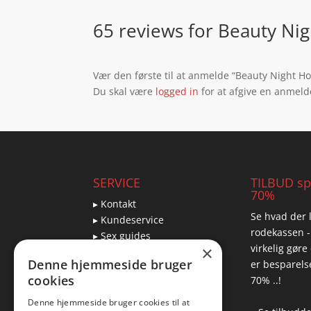
65 reviews for
Beauty Nigh
Vær den første til at anmelde “Beauty Night Holl
Du skal være
logged in
for at afgive en anmeld
SERVICE
TILBUD spa
70%
▸ Kontakt
Se hvad der l
▸ Kundeservice
rodekassen -
▸ Sex guides
virkelig gøre
×
▸ Leveringsmuligheder
Denne hjemmeside bruger
er besparelse
▸ Returnering
cookies
70% ..!
Denne hjemmeside bruger cookies til at