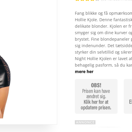
Bedømt
som
4.2
Fang blikke og få opmærkso
ud af 5
Hollie Kjole. Denne fantasti
baseret
på
delikate blonder. Kjolen er fr
kundebedø
smyger sig om dine kurver o
mmelser
brystet. Fine blondepaneler 
sig indenunder. Det tætsidd
styrker din selvtillid og sikre
Night Hollie Kjolen er lavet a
behagelig pasform, så du ka
mere her