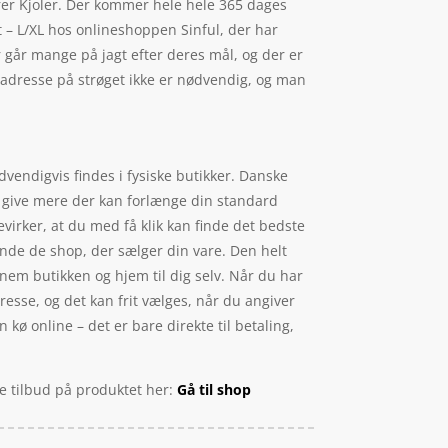
varer Kjoler. Der kommer hele hele 365 dages
 – L/XL hos onlineshoppen Sinful, der har
er går mange på jagt efter deres mål, og der er
e adresse på strøget ikke er nødvendig, og man
vendigvis findes i fysiske butikker. Danske
t give mere der kan forlænge din standard
virker, at du med få klik kan finde det bedste
finde de shop, der sælger din vare. Den helt
nnem butikken og hjem til dig selv. Når du har
esse, og det kan frit vælges, når du angiver
kø online – det er bare direkte til betaling,
de tilbud på produktet her:
Gå til shop