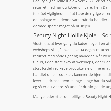
Beauty Night Hollie Kjole – Sort – L/XL er ret
returret med når du køber din vare. Her i Danm
forstået vigtigheden af at have de rigtige vare
det oplagte valg denne vare. Når du handler on
dermed sparer meget på huslejen.
Beauty Night Hollie Kjole – Sor
Vidste du, at hver gang du køber noget i en af
webshops skal jf. loven give 14 dages returret
returret med både uger og måneder. Når webshop
tilbud, i den store skov af webshops, der er d
stort fordel ved købe produkterne online er at 
handlet dine produkter, kommer de hjem til di
leveringadresse. Hvor mange gange har du stået 
og så er du videre, så undgår du skrigende ung
Mange leder efter den billigste Beauty Night Ho