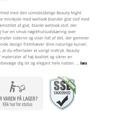
mhed med den uimodståelige Beauty Night
ske minikjole med wetlook blander glat stof med
emstillet af glat, blankt wetlook-stof, der
g har en smuk nøglehulsudskæring over
pryder siderne og viser lidt af det, der gemmer
ende design fremhæver dine naturlige kurver,
r, at du efterlader et varigt indtryk. Beauty
f materialer af høj kvalitet og sikrer en
nbevæge dig let og elegant hele natten. …
læs