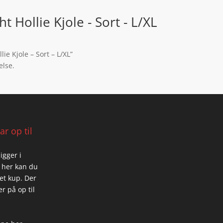
t Hollie Kjole - Sort - L/XL
ie Kjole – Sort – L/XL”
else.
r op til
igger i
 her kan du
 et kup. Der
r på op til