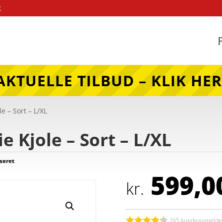
k
AKTUELLE TILBUD – KLIK HER
e – Sort – L/XL
e Kjole – Sort – L/XL
seret
599,0
kr.
(
65
kundeanmeldel