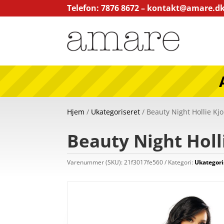
Telefon: 7876 8672 –
kontakt@amare.d
Hjem
/
Ukategoriseret
/ Beauty Night Hollie Kjol
Beauty Night Holli
Varenummer (SKU):
21f3017fe560
Kategori:
Ukategori