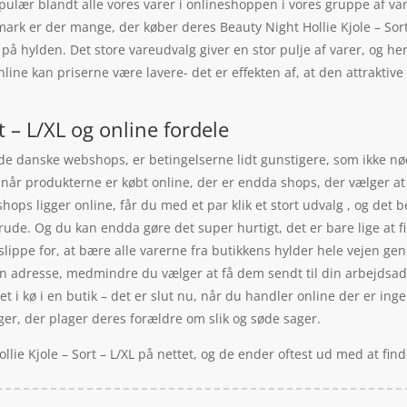
 populær blandt alle vores varer i onlineshoppen i vores gruppe af 
ark er der mange, der køber deres Beauty Night Hollie Kjole – Sort
r på hylden. Det store vareudvalg giver en stor pulje af varer, og h
line kan priserne være lavere- det er effekten af, at den attraktiv
t – L/XL og online fordele
 de danske webshops, er betingelserne lidt gunstigere, som ikke nød
. når produkterne er købt online, der er endda shops, der vælger a
s ligger online, får du med et par klik et stort udvalg , og det be
erude. Og du kan endda gøre det super hurtigt, det er bare lige at 
slippe for, at bære alle varerne fra butikkens hylder hele vejen ge
n adresse, medmindre du vælger at få dem sendt til din arbejdsadr
i kø i en butik – det er slut nu, når du handler online der er ingen 
er, der plager deres forældre om slik og søde sager.
llie Kjole – Sort – L/XL på nettet, og de ender oftest ud med at fin