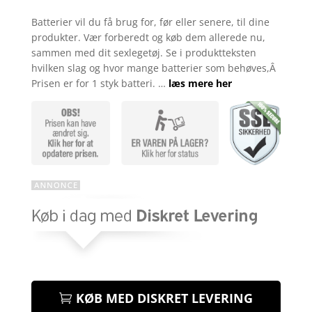
Bedømt
som
4.7
Batterier vil du få brug for, før eller senere, til dine
ud af 5
produkter. Vær forberedt og køb dem allerede nu,
baseret på
kundebedø
sammen med dit sexlegetøj. Se i produktteksten
mmelser
hvilken slag og hvor mange batterier som behøves,Â
Prisen er for 1 styk batteri. …
læs mere her
KØB MED DISKRET LEVERING