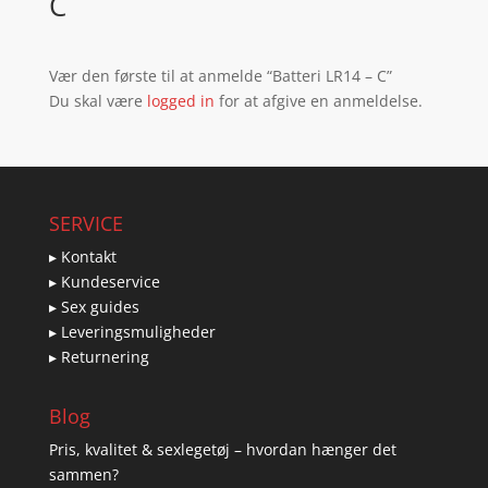
C
Vær den første til at anmelde “Batteri LR14 – C”
Du skal være
logged in
for at afgive en anmeldelse.
SERVICE
▸ Kontakt
▸ Kundeservice
▸ Sex guides
▸ Leveringsmuligheder
▸ Returnering
Blog
Pris, kvalitet & sexlegetøj – hvordan hænger det
sammen?