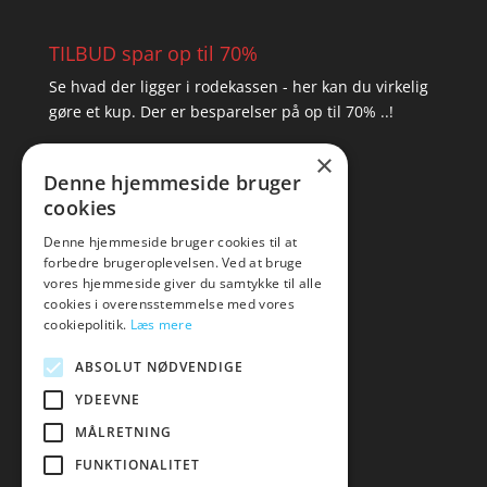
TILBUD spar op til 70%
Se hvad der ligger i rodekassen - her kan du virkelig
gøre et kup. Der er besparelser på op til 70% ..!
×
▸ Se tilbuddene her
Denne hjemmeside bruger
cookies
Artikel oversigt
Amare
Denne hjemmeside bruger cookies til at
forbedre brugeroplevelsen. Ved at bruge
Tlf: 7876 8672
vores hjemmeside giver du samtykke til alle
Mail:
hej@amare.dk
cookies i overensstemmelse med vores
cookiepolitik.
Læs mere
ABSOLUT NØDVENDIGE
YDEEVNE
MÅLRETNING
FUNKTIONALITET