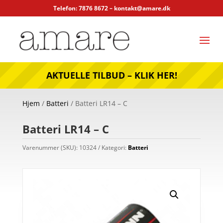
Telefon: 7876 8672 –
kontakt@amare.dk
AKTUELLE TILBUD – KLIK HER!
Hjem
/
Batteri
/ Batteri LR14 – C
Batteri LR14 – C
Varenummer (SKU):
10324
Kategori:
Batteri