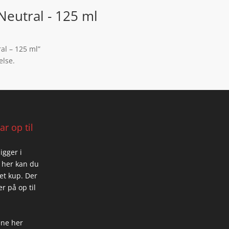
Neutral - 125 ml
al – 125 ml”
else.
r op til
igger i
 her kan du
 et kup. Der
r på op til
ene her