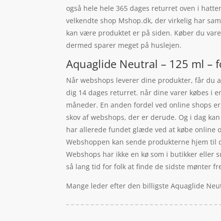
også hele hele 365 dages returret oven i hatt
velkendte shop Mshop.dk, der virkelig har sam
kan være produktet er på siden. Køber du varer
dermed sparer meget på huslejen.
Aquaglide Neutral – 125 ml – f
Når webshops leverer dine produkter, får du an
dig 14 dages returret. når dine varer købes i
måneder. En anden fordel ved online shops er, a
skov af webshops, der er derude. Og i dag kan
har allerede fundet glæde ved at købe online o
Webshoppen kan sende produkterne hjem til dig
Webshops har ikke en kø som i butikker eller s
så lang tid for folk at finde de sidste mønter f
Mange leder efter den billigste Aquaglide Neut