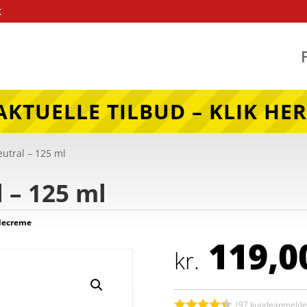
k
AKTUELLE TILBUD – KLIK HER
utral – 125 ml
 – 125 ml
decreme
119,0
kr.
(
97
kundeanmeldel