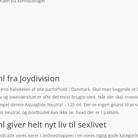
 navn på kontoudtoget
l fra Joydivision
re end halvdelen af alle parforhold i Danmark. Skal man begynde at 
lv og soveværelset er ofte det mest brugte sted. Når der skal invest
mpel denne Aquaglide Neutral – 125 ml. Der er ingen grund til at væ
is neutral, og postbudet kan ikke se, hvad der er i pakken.
giver helt nyt liv til sexlivet
dt alle vores varer i onlineshoppen i en vores rigtig gode kategor