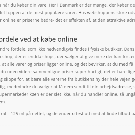
en når du køber din vare. Her i Danmark er der mange, der køber d
let toppen af de mest populære varer. Hos webshoppens store udvalg
 online er priserne bedre- det er effekten af, at den attraktive ad
ordele ved at købe online
dre fordele, som ikke nødvendigvis findes i fysiske butikker. Dans
 en shop, der er endda shops, der vælger at give mere der kan forl
t alle varer og priser ligger online, og det bevirker, at du med få k
 du uden videre sammenligne priser super hurtigt, det er bare lige
g slippe for, at bære alle varerne fra butikkens hylder hele vejen g
, medmindre du vælger at få dem sendt til din arbejdsadresse, så 
upermarkeder køen er der slet ikke, når du handler online, så ungå 
rem.
ral – 125 ml på nettet, og de ender oftest ud med at finde tilbud 