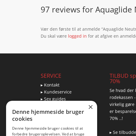
97 reviews for
Aquaglide 
Vær den første til at anmelde “Aquaglide Neutr
Du skal være
logged in
for at afgive en anmeld
SERVICE
TILBUD spa
70%
▸ Kontakt
Se hvad der l
▸ Kundeservice
rodekassen -
▸ Sex guides
virkelig gøre
×
▸ Leveringsmuligheder
Denne hjemmeside bruger
er besparelse
▸ Returnering
cookies
70% ..!
Denne hjemmeside bruger cookies til at
▸ Se tilbudd
forbedre brugeroplevelsen. Ved at bruge