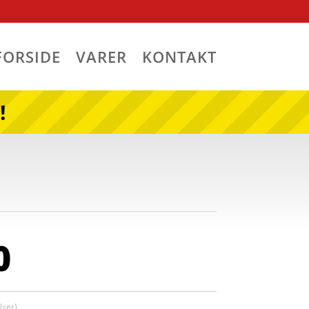
FORSIDE
VARER
KONTAKT
!
0
ser)