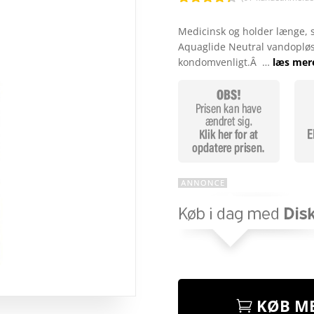
Bedømt
som
4.3
Medicinsk og holder længe, 
ud af 5
Aquaglide Neutral vandopløse
baseret
på
kondomvenligt.Â …
læs mer
kundebedø
mmelser
KØB ME