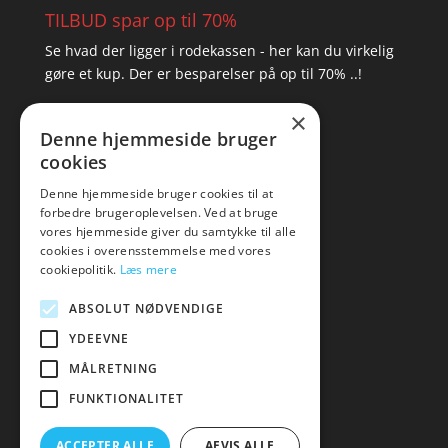
TILBUD spar op til 70%
Se hvad der ligger i rodekassen - her kan du virkelig
gøre et kup. Der er besparelser på op til 70% ..!
×
▸ Se tilbuddene her
Denne hjemmeside bruger
cookies
Artikel oversigt
Amare
Denne hjemmeside bruger cookies til at
forbedre brugeroplevelsen. Ved at bruge
Tlf: 7876 8672
vores hjemmeside giver du samtykke til alle
Mail:
hej@amare.dk
cookies i overensstemmelse med vores
cookiepolitik.
Læs mere
ABSOLUT NØDVENDIGE
YDEEVNE
MÅLRETNING
FUNKTIONALITET
ACCEPTER ALLE
AFVIS ALLE