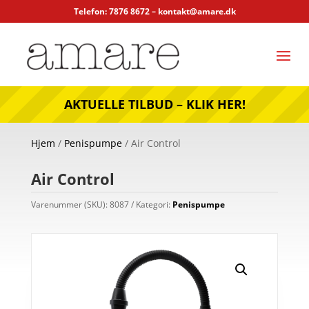
Telefon: 7876 8672 –
kontakt@amare.dk
AKTUELLE TILBUD – KLIK HER!
Hjem
/
Penispumpe
/ Air Control
Air Control
Varenummer (SKU):
8087
Kategori:
Penispumpe