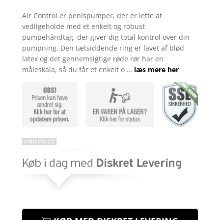
Bedømt
som
4.4
Air Control er penispumper, der er lette at
ud af 5
vedligeholde med et enkelt og robust
baseret
på
pumpehåndtag, der giver dig total kontrol over din
kundebedø
pumpning. Den tætsiddende ring er lavet af blød
mmelser
latex og det gennemsigtige røde rør har en
måleskala, så du får et enkelt o …
læs mere her