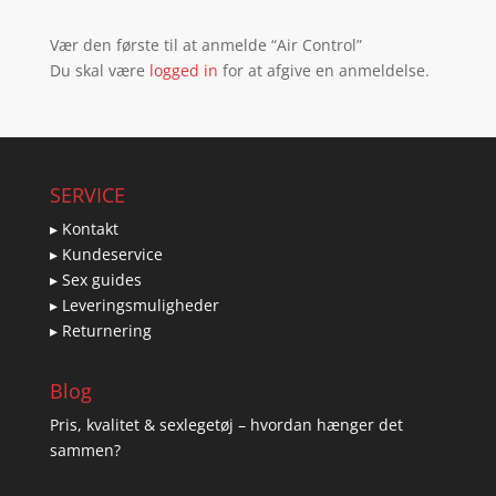
Vær den første til at anmelde “Air Control”
Du skal være
logged in
for at afgive en anmeldelse.
SERVICE
▸ Kontakt
▸ Kundeservice
▸ Sex guides
▸ Leveringsmuligheder
▸ Returnering
Blog
Pris, kvalitet & sexlegetøj – hvordan hænger det
sammen?