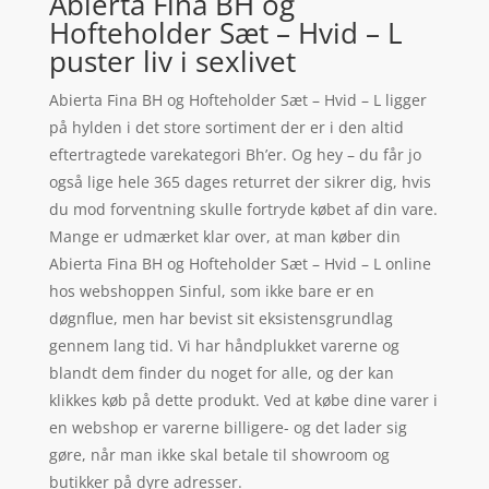
Abierta Fina BH og
Hofteholder Sæt – Hvid – L
puster liv i sexlivet
Abierta Fina BH og Hofteholder Sæt – Hvid – L ligger
på hylden i det store sortiment der er i den altid
eftertragtede varekategori Bh’er. Og hey – du får jo
også lige hele 365 dages returret der sikrer dig, hvis
du mod forventning skulle fortryde købet af din vare.
Mange er udmærket klar over, at man køber din
Abierta Fina BH og Hofteholder Sæt – Hvid – L online
hos webshoppen Sinful, som ikke bare er en
døgnflue, men har bevist sit eksistensgrundlag
gennem lang tid. Vi har håndplukket varerne og
blandt dem finder du noget for alle, og der kan
klikkes køb på dette produkt. Ved at købe dine varer i
en webshop er varerne billigere- og det lader sig
gøre, når man ikke skal betale til showroom og
butikker på dyre adresser.