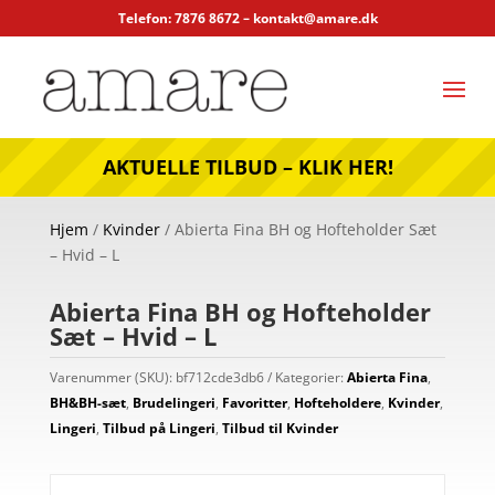
Telefon: 7876 8672 –
kontakt@amare.dk
AKTUELLE TILBUD – KLIK HER!
Hjem
/
Kvinder
/ Abierta Fina BH og Hofteholder Sæt
– Hvid – L
Abierta Fina BH og Hofteholder
Sæt – Hvid – L
Varenummer (SKU):
bf712cde3db6
Kategorier:
Abierta Fina
,
BH&BH-sæt
,
Brudelingeri
,
Favoritter
,
Hofteholdere
,
Kvinder
,
Lingeri
,
Tilbud på Lingeri
,
Tilbud til Kvinder