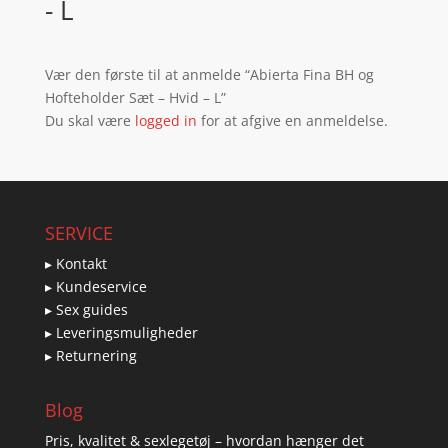
- L
Vær den første til at anmelde “Abierta Fina BH og
Hofteholder Sæt – Hvid – L”
Du skal være
logged in
for at afgive en anmeldelse.
SERVICE
▸ Kontakt
▸ Kundeservice
▸ Sex guides
▸ Leveringsmuligheder
▸ Returnering
Blog
Pris, kvalitet & sexlegetøj – hvordan hænger det