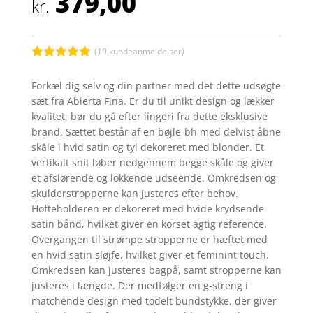
379,00
kr.
(
19
kundeanmeldelser)
Bedømt
som
5
ud
Forkæl dig selv og din partner med det dette udsøgte
af 5
sæt fra Abierta Fina. Er du til unikt design og lækker
baseret på
kundebedøm
kvalitet, bør du gå efter lingeri fra dette eksklusive
melser
brand. Sættet består af en bøjle-bh med delvist åbne
skåle i hvid satin og tyl dekoreret med blonder. Et
vertikalt snit løber nedgennem begge skåle og giver
et afslørende og lokkende udseende. Omkredsen og
skulderstropperne kan justeres efter behov.
Hofteholderen er dekoreret med hvide krydsende
satin bånd, hvilket giver en korset agtig reference.
Overgangen til strømpe stropperne er hæftet med
en hvid satin sløjfe, hvilket giver et feminint touch.
Omkredsen kan justeres bagpå, samt stropperne kan
justeres i længde. Der medfølger en g-streng i
matchende design med todelt bundstykke, der giver