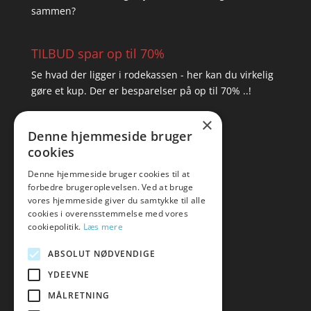
sammen?
TILBUD spar op til 70%
Se hvad der ligger i rodekassen - her kan du virkelig
gøre et kup. Der er besparelser på op til 70% ..!
×
▸ Se tilbuddene her
Denne hjemmeside bruger
cookies
Artikel oversigt
Amare
Denne hjemmeside bruger cookies til at
forbedre brugeroplevelsen. Ved at bruge
Tlf: 7876 8672
vores hjemmeside giver du samtykke til alle
Mail:
hej@amare.dk
cookies i overensstemmelse med vores
cookiepolitik.
Læs mere
ABSOLUT NØDVENDIGE
YDEEVNE
MÅLRETNING