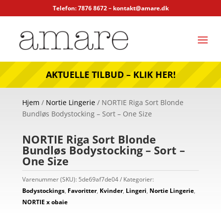
Telefon: 7876 8672 –
kontakt@amare.dk
AKTUELLE TILBUD – KLIK HER!
Hjem
/
Nortie Lingerie
/ NORTIE Riga Sort Blonde
Bundløs Bodystocking – Sort – One Size
NORTIE Riga Sort Blonde
Bundløs Bodystocking – Sort –
One Size
Varenummer (SKU):
5de69af7de04
Kategorier:
Bodystockings
,
Favoritter
,
Kvinder
,
Lingeri
,
Nortie Lingerie
,
NORTIE x obaie