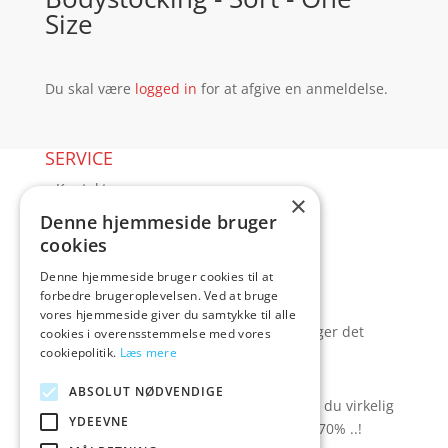
Size
Du skal være
logged in
for at afgive en anmeldelse.
SERVICE
▸ Kontakt
×
▸ Kundeservice
Denne hjemmeside bruger
▸ Sex guides
cookies
▸ Leveringsmuligheder
Denne hjemmeside bruger cookies til at
▸ Returnering
forbedre brugeroplevelsen. Ved at bruge
Blog
vores hjemmeside giver du samtykke til alle
Pris, kvalitet & sexlegetøj – hvordan hænger det
cookies i overensstemmelse med vores
cookiepolitik.
Læs mere
sammen?
TILBUD spar op til 70%
ABSOLUT NØDVENDIGE
Se hvad der ligger i rodekassen - her kan du virkelig
YDEEVNE
gøre et kup. Der er besparelser på op til 70% ..!