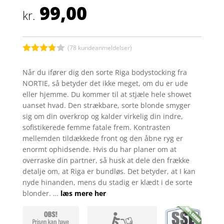
99,00
kr.
(
78
kundeanmeldelser)
Bedømt
som
Når du ifører dig den sorte Riga bodystocking fra
3.7
ud
NORTIE, så betyder det ikke meget, om du er ude
af 5
baseret
eller hjemme. Du kommer til at stjæle hele showet
på
uanset hvad. Den strækbare, sorte blonde smyger
kundebed
ømmels
sig om din overkrop og kalder virkelig din indre,
er
sofistikerede femme fatale frem. Kontrasten
mellemden tildækkede front og den åbne ryg er
enormt ophidsende. Hvis du har planer om at
overraske din partner, så husk at dele den frække
detalje om, at Riga er bundløs. Det betyder, at I kan
nyde hinanden, mens du stadig er klædt i de sorte
blonder. …
læs mere her